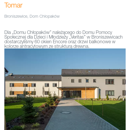
Tomar
Broniszewice, Dom Chłopaków
Dla „Domu Chłopaków” należącego do Domu Pomocy
Społecznej dla Dzieci i Młodzieży „Veritas” w Broniszewicach
dostarczyliśmy 60 okien Encore oraz drzwi balkonowe w
kolorze antracytowym ze strukturą drewna.