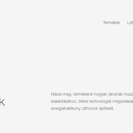
Termékek
Let
Nézze meg, termékeink hogyan járulnak hozzá 
k
kialakításához, illetve technológiai megoldás
energiahatékony otthonok építését.