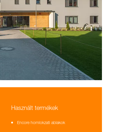
Használt termékek
Encore homlokzati ablakok