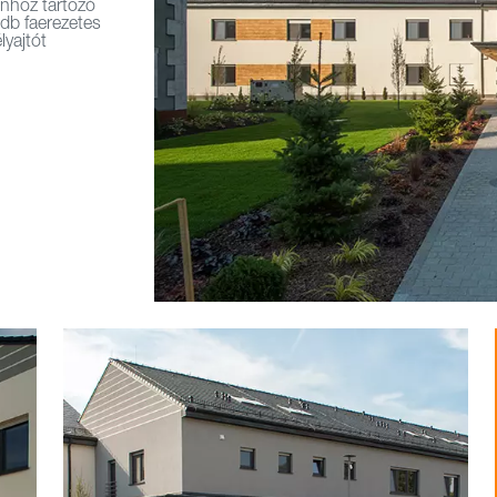
onhoz tartozó
db faerezetes
lyajtót