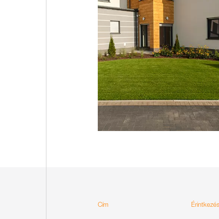
Cím
Érintkezé