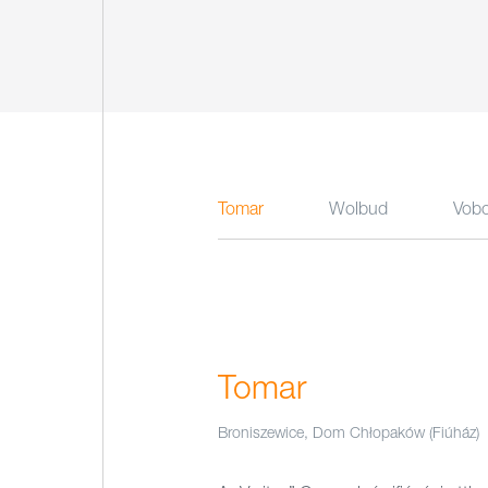
Tomar
Wolbud
Vob
Tomar
Broniszewice, Dom Chłopaków (Fiúház)