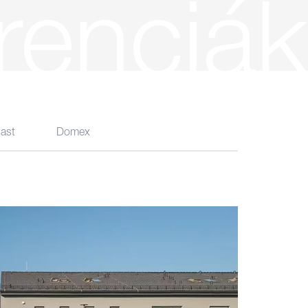
renciák
ast
Domex