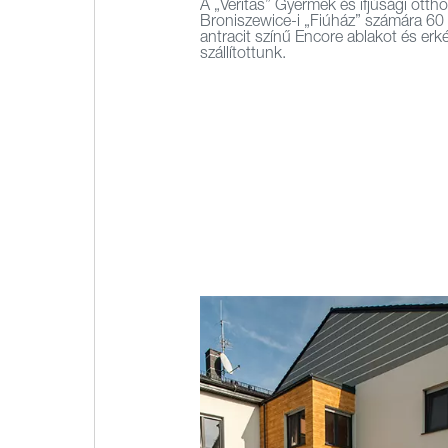
A „Veritas” Gyermek és ifjúsági otth
Broniszewice-i „Fiúház” számára 60 
antracit színű Encore ablakot és erké
szállítottunk.