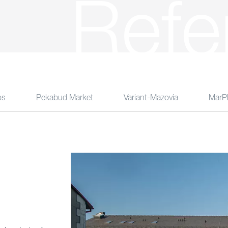
Refe
os
Pekabud Market
Variant-Mazovia
MarPl