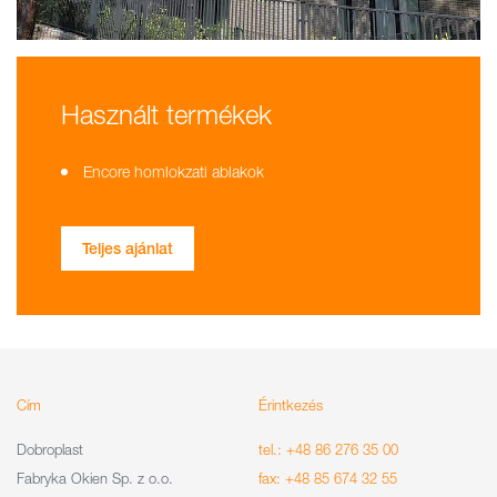
Használt termékek
Encore homlokzati ablakok
Teljes ajánlat
Cím
Érintkezés
Dobroplast
tel.: +48 86 276 35 00
Fabryka Okien Sp. z o.o.
fax: +48 85 674 32 55