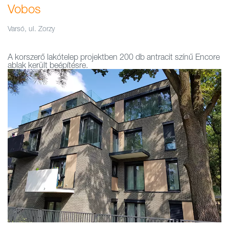
Vobos
Varsó, ul. Zorzy
A korszerő lakótelep projektben 200 db antracit színű Encore
ablak került beépítésre.