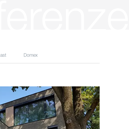
ferenze
ast
Domex