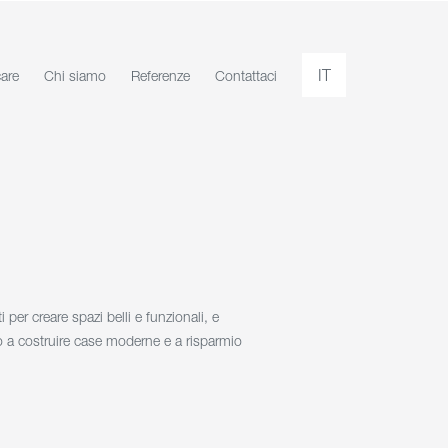
IT
care
Chi siamo
Referenze
Contattaci
 per creare spazi belli e funzionali, e
o a costruire case moderne e a risparmio