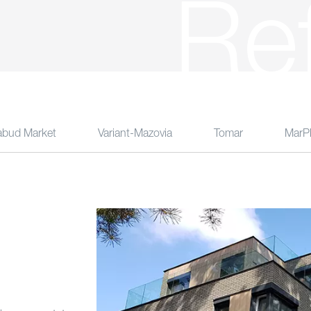
Re
abud Market
Variant-Mazovia
Tomar
MarPl