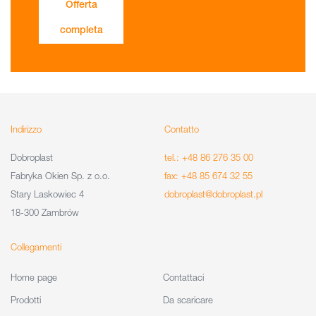
Offerta
completa
Indirizzo
Contatto
Dobroplast
tel.: +48 86 276 35 00
Fabryka Okien Sp. z o.o.
fax: +48 85 674 32 55
Stary Laskowiec 4
dobroplast@dobroplast.pl
18-300 Zambrów
Collegamenti
Home page
Contattaci
Prodotti
Da scaricare