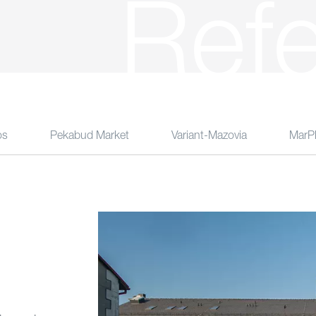
Ref
os
Pekabud Market
Variant-Mazovia
MarPl