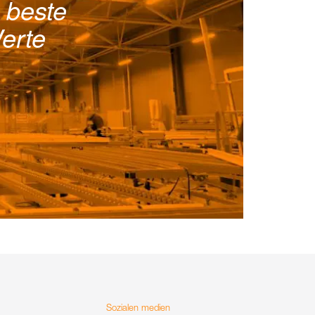
 beste
erte
Sozialen medien