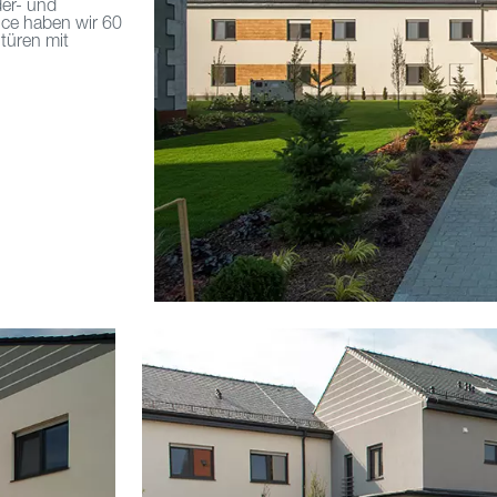
er- und
ice haben wir 60
türen mit