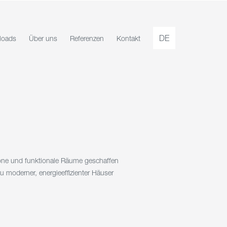
DE
loads
Über uns
Referenzen
Kontakt
höne und funktionale Räume geschaffen
moderner, energieeffizienter Häuser