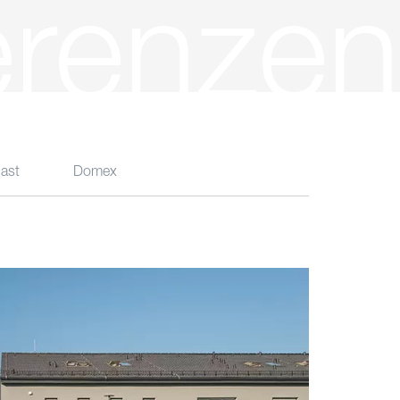
erenzen
ast
Domex