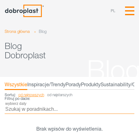
PL
Strona główna
»
Blog
Blog
Dobroplast
Wszystkie
Inspiracje/Trendy
Porady
Produkty
Sustainability/C
Sortuj:
od najnowszych
od najstarszych
Filtruj po dacie:
Brak wpisów do wyświetlenia.