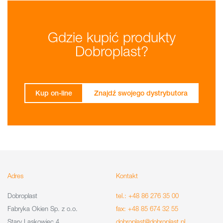
Gdzie kupić produkty
Dobroplast?
Kup on-line
Znajdź swojego dystrybutora
Adres
Kontakt
Dobroplast
tel.: +48 86 276 35 00
Fabryka Okien Sp. z o.o.
fax: +48 85 674 32 55
Stary Laskowiec 4
dobroplast@dobroplast.pl