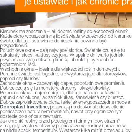
Kierunek ma znaczenie – jak dobrać rośliny do ekspozycji okna?
Każde okno wpuszcza inną ilość światła w zależności od kierunku
świata, dlatego ustawienie doniczek nie powinno być
przypadkowe:
Południowe okna – dają najwięcej słońca. Świetnie czują się tu
sukulenty, aloes, kaktusy czy juka. W upalne dni warto jednak
przysłaniać szybę delikatną firanką lub roletą, by zapobiec
poparzeniom liści.
Wschodnie okna – idealne dla większości roślin domowych.
Poranne światło jest łagodne, ale wystarczające dla storczyków,
paproci czy fikusów.
Zachodnie okna – zapewniają ciepłe, popołudniowe promienie.
Dobrze czują się tu monstery, draceny i skrzydłokwiaty.
Północne okna – najciemniejsze, dlatego najlepiej ustawić tu
gatunki cieniolubne, jak zamiokulkas, sansewieria czy bluszcz.
Dobrze zaprojektowane okna, takie jak energooszczędne modele
Dobroplast Investline,
pozwalają na doskonałe doświetlenie
pomieszczeń naturalnym światłem, nawet przy ograniczonym
dostępie do słońca z zewnątrz.
Jak chronić rośliny przed przeciągiem i zimnym powietrzem?
Zimą, gdy często wietrzymy pomieszczenia, rośliny narażone są
na nagłe spadki temperatury. Wystarczy kilka minut przeciągu, by