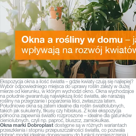
Ekspozycja okna a ilość światła – gdzie kwiaty czują się najlepiej?
Wybór odpowiedniego miejsca do uprawy roślin zależy w dużej
mierze od kierunku, w którym wychodzi okno. Okna wychodzące
na południe gwarantują największą ilość światła, ale narażają
rośliny na przegrzanie i poparzenia liści, zwłaszcza latem.
Południowe okna są zatem idealne dla roślin światłolubnych,
takich jak sukulenty, fikusy czy hibiskus. Z kolei ekspozycja
północna zapewnia światło rozproszone – idealne dla gatunków
cieniolubnych, czyli np. paproć, bluszcz, zamiokulkas.
Okna marki Dobroplast
dostępne są w różnych wariantach
przeszklenia i stopniu przepuszczalności światła, co pozwala
dobrać model idealnie dopasowany do funkcji pomieszczenia i