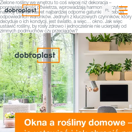
Zielone rośliny we wnętrzu to coś więcej niż dekoracja –
poprawiają jakość powietrza, wprowadzają harmonię i przytulny
PL
nastrój. Jednak nawet najbardziej odporne gatunki potrzebują
odpowiednich warunków. Jednym z kluczowych czynników, który
decyduje o ich kondycji, jest światło, a więc… okno. Jak więc
ustawić rośliny, by rosły zdrowo i jednocześnie nie ucierpiały od
zimnych podmuchów czy przeciągów?