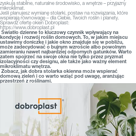
zyskują stabilne, naturalne środowisko, a wnętrze – przyjazny
mikroklimat.
Jeśli planujesz wymianę stolarki, postaw na rozwiązania, które
wspierają równowagę – dla Ciebie, Twoich roślin i planety.
Sprawdź ofertę okien Dobroplast:
https://www.dobroplast.pl
Światło dzienne to kluczowy czynnik wpływający na
kondycję i rozwój roślin domowych. To, w jakim miejscu
ustawimy doniczkę i jakie okno znajduje się w pobliżu,
może zadecydować o bujnym wzroście albo powolnym
zamieraniu nawet najbardziej odpornych gatunków. Warto
zatem spojrzeć na swoje okna nie tylko przez pryzmat
izolacyjności czy designu, ale także jako ważny element
mikroklimatu wnętrza.
Zobacz, jak dobra
stolarka okienna
może wspierać
domową zieleń i co warto wziąć pod uwagę, aranżując
przestrzeń z roślinami.