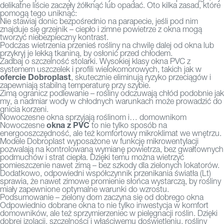
delikatne liście zaczęły żółknąć lub opadać. Oto kilka zasad, które
pomogą tego uniknąć:
Nie stawiaj donic bezpośrednio na parapecie, jeśli pod nim
znajduje się grzejnik – ciepło i zimne powietrze z okna mogą
tworzyć niebezpieczny kontrast.
Podczas wietrzenia przenieś rośliny na chwilę dalej od okna lub
przykryj je lekką tkaniną, by osłonić przed chłodem.
Zadbaj o szczelność stolarki. Wysokiej klasy okna PVC z
systemem uszczelek i profili wielokomorowych, takich jak w
ofercie Dobroplast
, skutecznie eliminują ryzyko przeciągów i
zapewniają stabilną temperaturę przy szybie.
Zimą ogranicz podlewanie – rośliny odczuwają chłód podobnie jak
my, a nadmiar wody w chłodnych warunkach może prowadzić do
gnicia korzeni.
Nowoczesne okna sprzyjają roślinom i… domownikom
okna z PVC
Nowoczesne
to nie tylko sposób na
energooszczędność, ale też komfortowy mikroklimat we wnętrzu.
Modele Dobroplast
wyposażone w funkcję mikrowentylacji
pozwalają na kontrolowaną wymianę powietrza, bez gwałtownych
podmuchów i strat ciepła. Dzięki temu można wietrzyć
pomieszczenie nawet zimą – bez szkody dla zielonych lokatorów.
Dodatkowo, odpowiedni współczynnik przenikania światła (Lt)
sprawia, że nawet zimowe promienie słońca wystarczą, by rośliny
miały zapewnione optymalne warunki do wzrostu.
Podsumowanie – zielony dom zaczyna się od dobrego okna
Odpowiednio dobrane okna to nie tylko inwestycja w komfort
domowników, ale też sprzymierzeniec w pielęgnacji roślin. Dzięki
dobrej izolacji, szczelności i właściwemu doświetleniu, rośliny