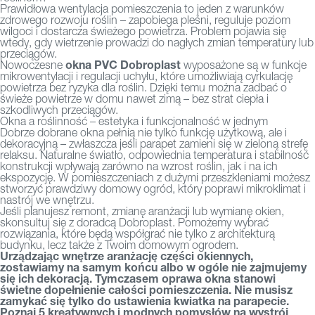
Prawidłowa wentylacja pomieszczenia to jeden z warunków
zdrowego rozwoju roślin – zapobiega pleśni, reguluje poziom
wilgoci i dostarcza świeżego powietrza. Problem pojawia się
wtedy, gdy wietrzenie prowadzi do nagłych zmian temperatury lub
przeciągów.
okna PVC Dobroplast
Nowoczesne
wyposażone są w funkcje
mikrowentylacji i regulacji uchyłu, które umożliwiają cyrkulację
powietrza bez ryzyka dla roślin. Dzięki temu można zadbać o
świeże powietrze w domu nawet zimą – bez strat ciepła i
szkodliwych przeciągów.
Okna a roślinność – estetyka i funkcjonalność w jednym
Dobrze dobrane okna pełnią nie tylko funkcję użytkową, ale i
dekoracyjną – zwłaszcza jeśli parapet zamieni się w zieloną strefę
relaksu. Naturalne światło, odpowiednia temperatura i stabilność
konstrukcji wpływają zarówno na wzrost roślin, jak i na ich
ekspozycję. W pomieszczeniach z dużymi przeszkleniami możesz
stworzyć prawdziwy domowy ogród, który poprawi mikroklimat i
nastrój we wnętrzu.
Jeśli planujesz remont, zmianę aranżacji lub wymianę okien,
skonsultuj się z
doradcą Dobroplast
. Pomożemy wybrać
rozwiązania, które będą współgrać nie tylko z architekturą
budynku, lecz także z Twoim domowym ogrodem.
Urządzając wnętrze aranżację części okiennych,
zostawiamy na samym końcu albo w ogóle nie zajmujemy
się ich dekoracją. Tymczasem oprawa okna stanowi
świetne dopełnienie całości pomieszczenia. Nie musisz
zamykać się tylko do ustawienia kwiatka na parapecie.
Poznaj 5 kreatywnych i modnych pomysłów na wystrój