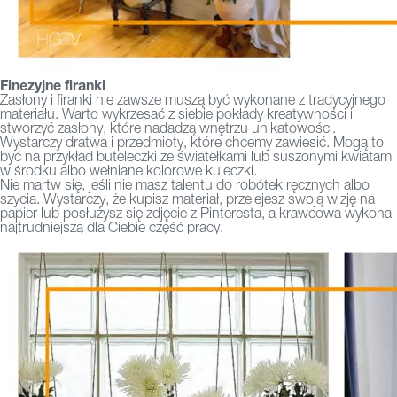
Finezyjne firanki
Zasłony i firanki nie zawsze muszą być wykonane z tradycyjnego
materiału. Warto wykrzesać z siebie pokłady kreatywności i
stworzyć zasłony, które nadadzą wnętrzu unikatowości.
Wystarczy dratwa i przedmioty, które chcemy zawiesić. Mogą to
być na przykład buteleczki ze światełkami lub suszonymi kwiatami
w środku albo wełniane kolorowe kuleczki.
Nie martw się, jeśli nie masz talentu do robótek ręcznych albo
szycia. Wystarczy, że kupisz materiał, przelejesz swoją wizję na
papier lub posłużysz się zdjęcie z Pinteresta, a krawcowa wykona
najtrudniejszą dla Ciebie część pracy.