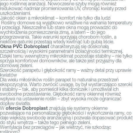
jego roślinnej aranżacji. Nowoczesne szyby mogą również
redukować nadmiar promieniowania UV, chroniąc kwiaty przed
uszkodzeniami.
Jakość okien a mikroklimat – komfort nie tylko dla ludzi
Rośliny domowe są wyjątkowo wrażliwe na wahania temperatury
i przeciągi. Nieszczelne lub stare okna mogą prowadzić do
wychłodzenia pomieszczenia zimą, a latem – do jego
przegrzewania. Takie warunki sprzyjają chorobom roślin, a
niektóre gatunki przestają wtedy kwitnąć lub gubią liście.
Okna PVC Dobroplast
charakteryzują się doskonałą
szczelnością i wysokimi parametrami izolacyjności termicznej.
Dzięki temu wewnętrzny mikroklimat pozostaje stabilny – nie tylko
sprzyja komfortowi domowników, ale także jest przyjazny dla
domowej zieleni.
Szerokość parapetu i głębokość ramy – ważny detal przy uprawie
kwiatów
Dla wielu miłośników roślin parapet to naturalna przestrzeń
ekspozycyjna. Warto zwrócić uwagę, by był wystarczająco szeroki
i stabilny – tak, aby pomieścił kilka doniczek i umożliwiał ich
swobodne przestawianie. Głębokość ramy okiennej również
wpływa na ustawienie roślin – zbyt wysoka może ograniczać
dopływ światła.
ofercie Dobroplast
W
znajdują się systemy okienne
pozwalające na personalizację głębokości i wykończenia ramy, co
daje większą swobodę aranżacyjną i pozwala dopasować produkt
do stylu wnętrza – także tego pełnego zieleni.
Wentylacja bez przeciągów – jak wietrzyć, nie szkodząc
roślinom?