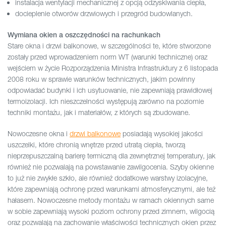
instalacja wentylacji mechanicznej z opcją odzyskiwania ciepła,
docieplenie otworów drzwiowych i przegród budowlanych.
Wymiana okien a oszczędności na rachunkach
Stare okna i drzwi balkonowe, w szczególności te, które stworzone
zostały przed wprowadzeniem norm WT (warunki techniczne) oraz
wejściem w życie Rozporządzenia Ministra Infrastruktury z 6 listopada
2008 roku w sprawie warunków technicznych, jakim powinny
odpowiadać budynki i ich usytuowanie, nie zapewniają prawidłowej
termoizolacji. Ich nieszczelności występują zarówno na poziomie
techniki montażu, jak i materiałów, z których są zbudowane.
Nowoczesne okna i
drzwi balkonowe
posiadają wysokiej jakości
uszczelki, które chronią wnętrze przed utratą ciepła, tworzą
nieprzepuszczalną barierę termiczną dla zewnętrznej temperatury, jak
również nie pozwalają na powstawanie zawilgocenia. Szyby okienne
to już nie zwykłe szkło, ale również dodatkowe warstwy izolacyjne,
które zapewniają ochronę przed warunkami atmosferycznymi, ale też
hałasem. Nowoczesne metody montażu w ramach okiennych same
w sobie zapewniają wysoki poziom ochrony przed zimnem, wilgocią
oraz pozwalają na zachowanie właściwości technicznych okien przez