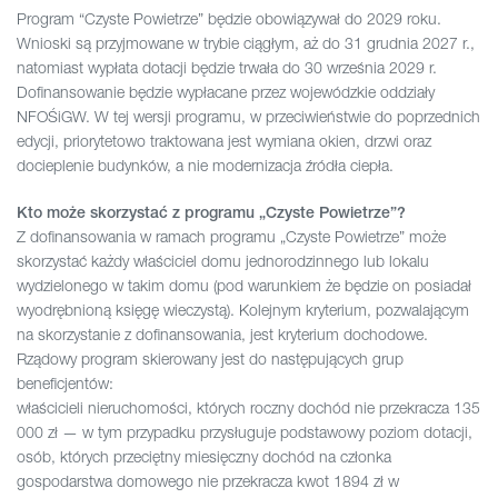
Program “Czyste Powietrze” będzie obowiązywał do 2029 roku.
Wnioski są przyjmowane w trybie ciągłym, aż do 31 grudnia 2027 r.,
natomiast wypłata dotacji będzie trwała do 30 września 2029 r.
Dofinansowanie będzie wypłacane przez wojewódzkie oddziały
NFOŚiGW. W tej wersji programu, w przeciwieństwie do poprzednich
edycji, priorytetowo traktowana jest wymiana okien, drzwi oraz
docieplenie budynków, a nie modernizacja źródła ciepła.
Kto może skorzystać z programu „Czyste Powietrze”?
Z dofinansowania w ramach programu „Czyste Powietrze” może
skorzystać każdy właściciel domu jednorodzinnego lub lokalu
wydzielonego w takim domu (pod warunkiem że będzie on posiadał
wyodrębnioną księgę wieczystą). Kolejnym kryterium, pozwalającym
na skorzystanie z dofinansowania, jest kryterium dochodowe.
Rządowy program skierowany jest do następujących grup
beneficjentów:
właścicieli nieruchomości, których roczny dochód nie przekracza 135
000 zł — w tym przypadku przysługuje podstawowy poziom dotacji,
osób, których przeciętny miesięczny dochód na członka
gospodarstwa domowego nie przekracza kwot 1894 zł w