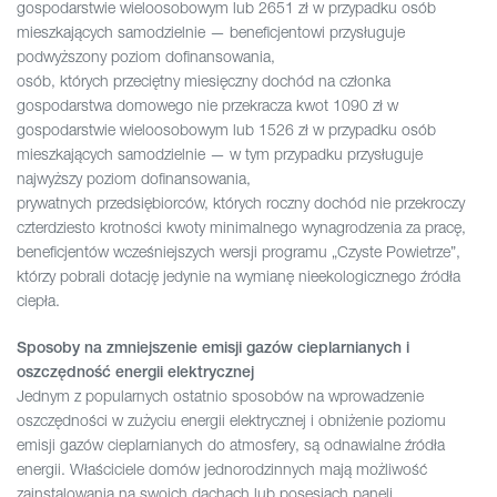
gospodarstwie wieloosobowym lub 2651 zł w przypadku osób
mieszkających samodzielnie — beneficjentowi przysługuje
podwyższony poziom dofinansowania,
osób, których przeciętny miesięczny dochód na członka
gospodarstwa domowego nie przekracza kwot 1090 zł w
gospodarstwie wieloosobowym lub 1526 zł w przypadku osób
mieszkających samodzielnie — w tym przypadku przysługuje
najwyższy poziom dofinansowania,
prywatnych przedsiębiorców, których roczny dochód nie przekroczy
czterdziesto krotności kwoty minimalnego wynagrodzenia za pracę,
beneficjentów wcześniejszych wersji programu „Czyste Powietrze”,
którzy pobrali dotację jedynie na wymianę nieekologicznego źródła
ciepła.
Sposoby na zmniejszenie emisji gazów cieplarnianych i
oszczędność energii elektrycznej
Jednym z popularnych ostatnio sposobów na wprowadzenie
oszczędności w zużyciu energii elektrycznej i obniżenie poziomu
emisji gazów cieplarnianych do atmosfery, są odnawialne źródła
energii. Właściciele domów jednorodzinnych mają możliwość
zainstalowania na swoich dachach lub posesjach paneli