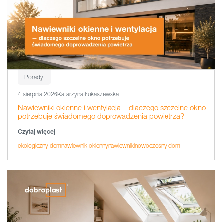
Porady
4 sierpnia 2026
Katarzyna Łukaszewska
Nawiewniki okienne i wentylacja – dlaczego szczelne okno
potrzebuje świadomego doprowadzenia powietrza?
Czytaj więcej
ekologiczny dom
nawiewnik okienny
nawiewniki
nowoczesny dom