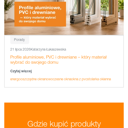
Porady
21 lipca 2026
Katarzyna Łukaszewska
Profile aluminiowe, PVC i drewniane – który materiał
wybrać do swojego domu
Czytaj więcej
energooszczędne okna
nowoczesne okna
okna z pvc
stolarka okienna
Gdzie kupić produkty