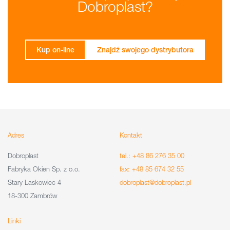
Dobroplast?
Kup on-line
Znajdź swojego dystrybutora
Adres
Kontakt
Dobroplast
tel.: +48 86 276 35 00
Fabryka Okien Sp. z o.o.
fax: +48 85 674 32 55
Stary Laskowiec 4
dobroplast@dobroplast.pl
18-300 Zambrów
Linki