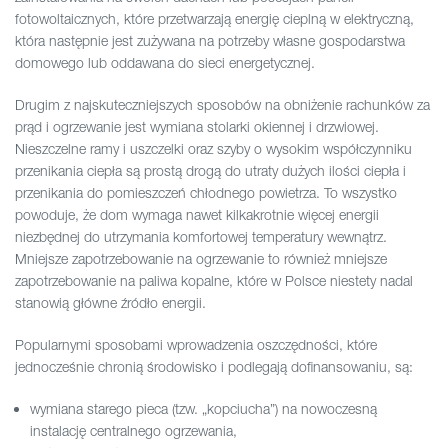
fotowoltaicznych, które przetwarzają energię cieplną w elektryczną,
która następnie jest zużywana na potrzeby własne gospodarstwa
domowego lub oddawana do sieci energetycznej.
Drugim z najskuteczniejszych sposobów na obniżenie rachunków za
prąd i ogrzewanie jest wymiana stolarki okiennej i drzwiowej.
Nieszczelne ramy i uszczelki oraz szyby o wysokim współczynniku
przenikania ciepła są prostą drogą do utraty dużych ilości ciepła i
przenikania do pomieszczeń chłodnego powietrza. To wszystko
powoduje, że dom wymaga nawet kilkakrotnie więcej energii
niezbędnej do utrzymania komfortowej temperatury wewnątrz.
Mniejsze zapotrzebowanie na ogrzewanie to również mniejsze
zapotrzebowanie na paliwa kopalne, które w Polsce niestety nadal
stanowią główne źródło energii.
Popularnymi sposobami wprowadzenia oszczędności, które
jednocześnie chronią środowisko i podlegają dofinansowaniu, są:
wymiana starego pieca (tzw. „kopciucha”) na nowoczesną
instalację centralnego ogrzewania,