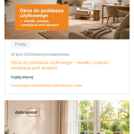
Porady
28 lipca 2026
Katarzyna Łukaszewska
Okna do poddasza użytkowego – światło, izolacja i
wentylacja pod skosami
Czytaj więcej
nowoczesne okna
stolarka okienna
wybór okien