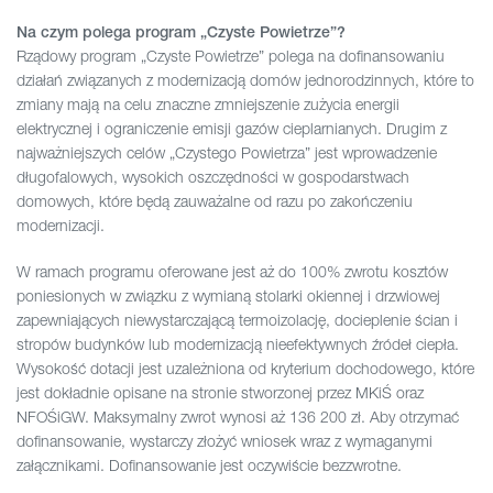
Na czym polega program „Czyste Powietrze”?
Rządowy program „Czyste Powietrze” polega na dofinansowaniu
działań związanych z modernizacją domów jednorodzinnych, które to
zmiany mają na celu znaczne zmniejszenie zużycia energii
elektrycznej i ograniczenie emisji gazów cieplarnianych. Drugim z
najważniejszych celów „Czystego Powietrza” jest wprowadzenie
długofalowych, wysokich oszczędności w gospodarstwach
domowych, które będą zauważalne od razu po zakończeniu
modernizacji.
W ramach programu oferowane jest aż do 100% zwrotu kosztów
poniesionych w związku z wymianą stolarki okiennej i drzwiowej
zapewniających niewystarczającą termoizolację, docieplenie ścian i
stropów budynków lub modernizacją nieefektywnych źródeł ciepła.
Wysokość dotacji jest uzależniona od kryterium dochodowego, które
jest dokładnie opisane na stronie stworzonej przez MKiŚ oraz
NFOŚiGW. Maksymalny zwrot wynosi aż 136 200 zł. Aby otrzymać
dofinansowanie, wystarczy złożyć wniosek wraz z wymaganymi
załącznikami. Dofinansowanie jest oczywiście bezzwrotne.