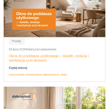
Porady
28 lipca 2026
Katarzyna Łukaszewska
Okna do poddasza użytkowego – światło, izolacja i
wentylacja pod skosami
Czytaj więcej
nowoczesne okna
stolarka okienna
wybór okien