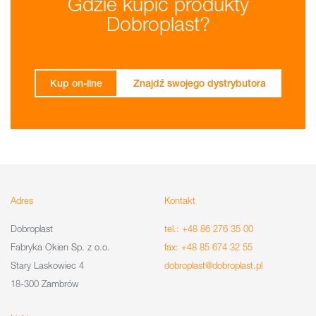
Gdzie kupić produkty
Dobroplast?
Kup on-line
Znajdź swojego dystrybutora
Adres
Kontakt
Dobroplast
tel.: +48 86 276 35 00
Fabryka Okien Sp. z o.o.
fax: +48 85 674 32 55
Stary Laskowiec 4
dobroplast@dobroplast.pl
18-300 Zambrów