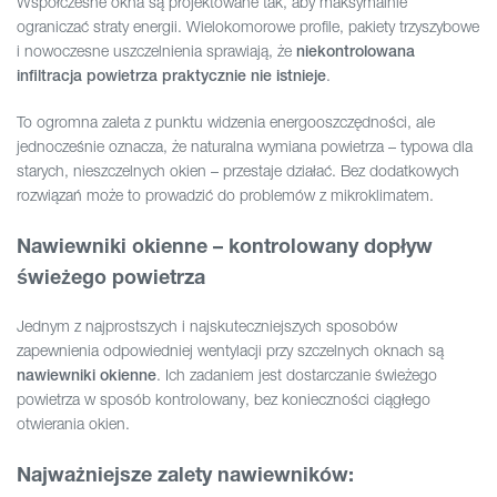
Współczesne okna są projektowane tak, aby maksymalnie
ograniczać straty energii. Wielokomorowe profile, pakiety trzyszybowe
i nowoczesne uszczelnienia sprawiają, że
niekontrolowana
.
infiltracja powietrza praktycznie nie istnieje
To ogromna zaleta z punktu widzenia energooszczędności, ale
jednocześnie oznacza, że naturalna wymiana powietrza – typowa dla
starych, nieszczelnych okien – przestaje działać. Bez dodatkowych
rozwiązań może to prowadzić do problemów z mikroklimatem.
Nawiewniki okienne – kontrolowany dopływ
świeżego powietrza
Jednym z najprostszych i najskuteczniejszych sposobów
zapewnienia odpowiedniej wentylacji przy szczelnych oknach są
. Ich zadaniem jest dostarczanie świeżego
nawiewniki okienne
powietrza w sposób kontrolowany, bez konieczności ciągłego
otwierania okien.
Najważniejsze zalety nawiewników: