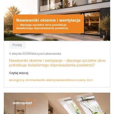
Porady
4 sierpnia 2026
Katarzyna Łukaszewska
Nawiewniki okienne i wentylacja – dlaczego szczelne okno
potrzebuje świadomego doprowadzenia powietrza?
Czytaj więcej
ekologiczny dom
nawiewnik okienny
nawiewniki
nowoczesny dom