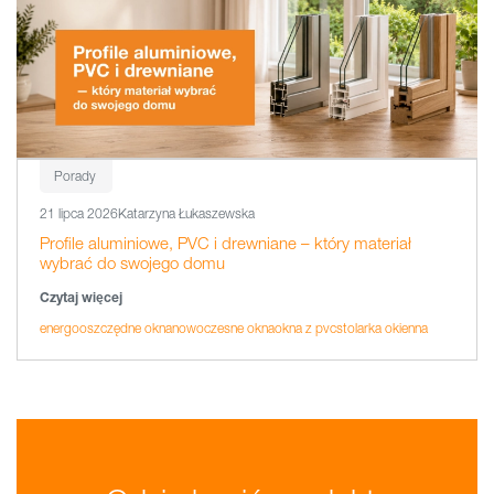
Porady
21 lipca 2026
Katarzyna Łukaszewska
Profile aluminiowe, PVC i drewniane – który materiał
wybrać do swojego domu
Czytaj więcej
energooszczędne okna
nowoczesne okna
okna z pvc
stolarka okienna