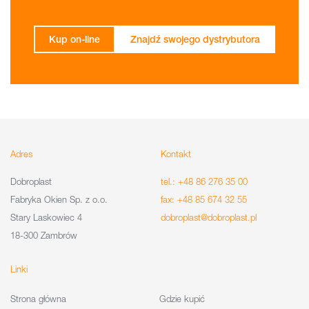
Kup on-line
Znajdź swojego dystrybutora
Adres
Kontakt
Dobroplast
tel.: +48 86 276 35 00
Fabryka Okien Sp. z o.o.
fax: +48 85 674 32 55
Stary Laskowiec 4
dobroplast@dobroplast.pl
18-300 Zambrów
Linki
Strona główna
Gdzie kupić