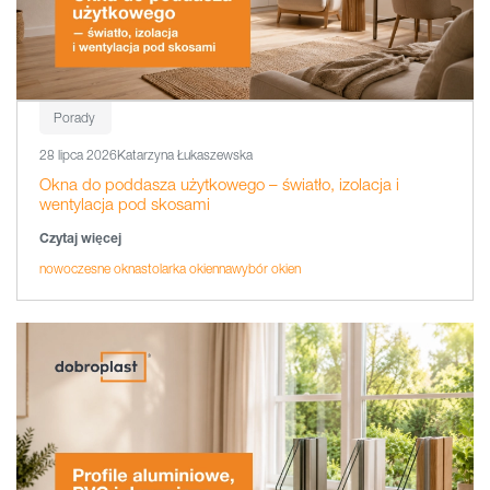
Porady
28 lipca 2026
Katarzyna Łukaszewska
Okna do poddasza użytkowego – światło, izolacja i
wentylacja pod skosami
Czytaj więcej
nowoczesne okna
stolarka okienna
wybór okien