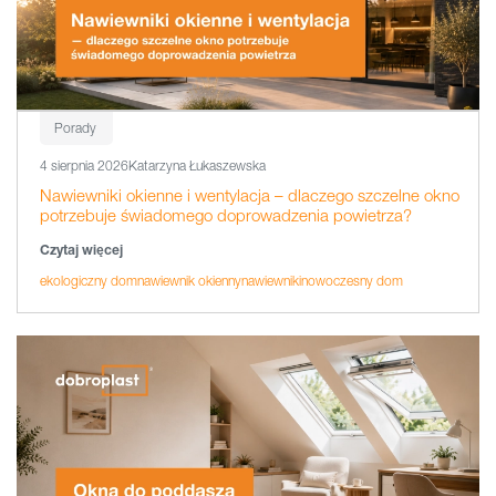
Porady
4 sierpnia 2026
Katarzyna Łukaszewska
Nawiewniki okienne i wentylacja – dlaczego szczelne okno
potrzebuje świadomego doprowadzenia powietrza?
Czytaj więcej
ekologiczny dom
nawiewnik okienny
nawiewniki
nowoczesny dom