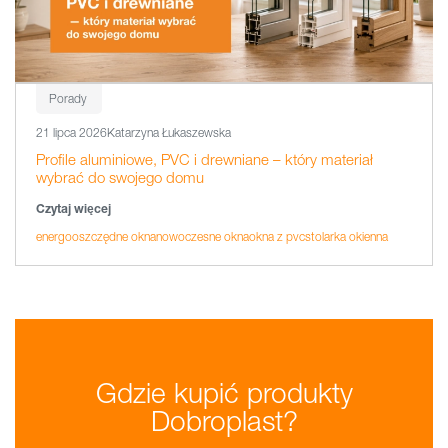
Porady
21 lipca 2026
Katarzyna Łukaszewska
Profile aluminiowe, PVC i drewniane – który materiał
wybrać do swojego domu
Czytaj więcej
energooszczędne okna
nowoczesne okna
okna z pvc
stolarka okienna
Gdzie kupić produkty
Dobroplast?