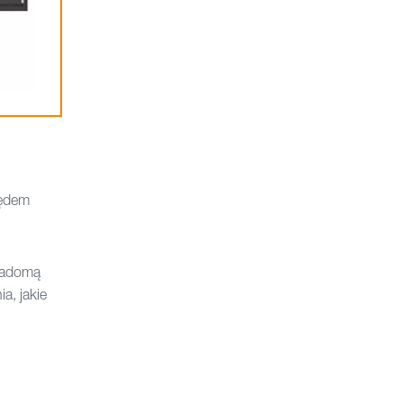
lędem
wiadomą
a, jakie