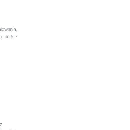
alowania,
ji co 5-7
z