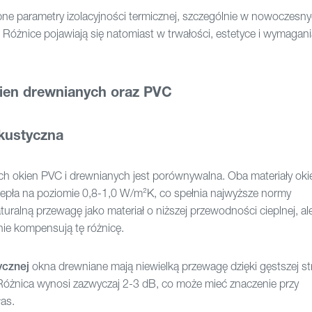
e parametry izolacyjności termicznej, szczególnie w nowoczesn
 Różnice pojawiają się natomiast w trwałości, estetyce i wymagan
kien drewnianych oraz PVC
akustyczna
ch okien PVC i drewnianych jest porównywalna. Oba materiały ok
iepła na poziomie 0,8-1,0 W/m²K, co spełnia najwyższe normy
alną przewagę jako materiał o niższej przewodności cieplnej, al
ie kompensują tę różnicę.
ycznej
okna drewniane mają niewielką przewagę dzięki gęstszej st
i. Różnica wynosi zazwyczaj 2-3 dB, co może mieć znaczenie przy
as.