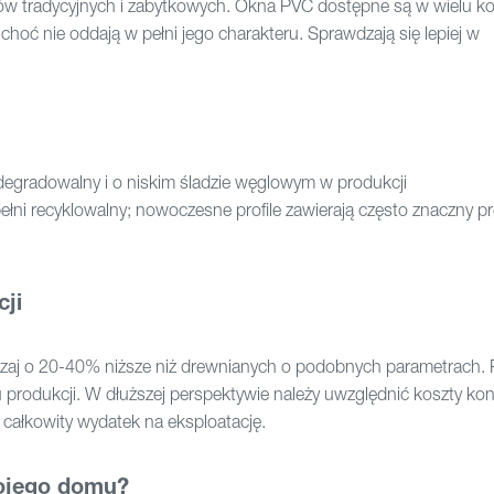
ów tradycyjnych i zabytkowych. Okna PVC dostępne są w wielu kol
hoć nie oddają w pełni jego charakteru. Sprawdzają się lepiej w
degradowalny i o niskim śladzie węglowym w produkcji
pełni recyklowalny; nowoczesne profile zawierają często znaczny p
cji
zaj o 20-40% niższe niż drewnianych o podobnych parametrach. 
produkcji. W dłuższej perspektywie należy uwzględnić koszty kon
 całkowity wydatek na eksploatację.
ojego domu?