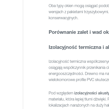
Oba typy okien mogą osiągać podobn
wersjach z pakietami trzyszybowymi.
konserwacyjnych.
Porównanie zalet i wad o
Izolacyjność termiczna i 
Izolacyjność termiczna współczesny
osiągają współczynnik przenikania c
energooszczędności. Drewno ma natur
wielokomorowe profile PVC skuteczn
Pod względem
izolacyjności akust
materiału, która lepiej tłumi dźwięk
lokalizacjach narażonych na duży hał