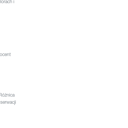
orach i
rocent
Różnica
serwacji