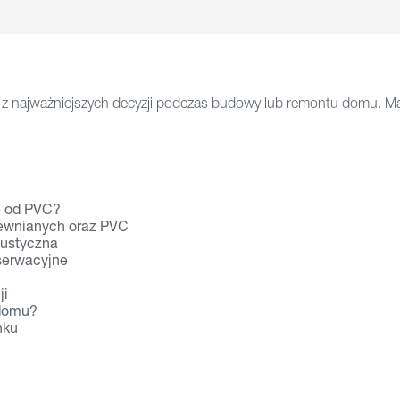
z najważniejszych decyzji podczas budowy lub remontu domu. Mat
e od PVC?
rewnianych oraz PVC
kustyczna
serwacyjne
ji
 domu?
nku