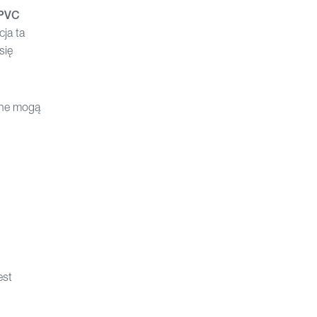
PVC
ja ta
się
iane mogą
est