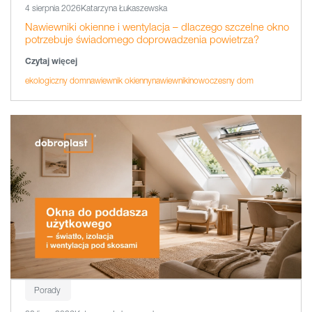
4 sierpnia 2026
Katarzyna Łukaszewska
Nawiewniki okienne i wentylacja – dlaczego szczelne okno
potrzebuje świadomego doprowadzenia powietrza?
Czytaj więcej
ekologiczny dom
nawiewnik okienny
nawiewniki
nowoczesny dom
Porady