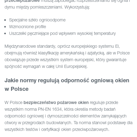
muszą zapobiegać rozprzestrzenianiu się ognia i
przeciwpożarowe
dymu między pomieszczeniami. Wykorzystują:
Specjalne szkło ognioodporne
Wzmocnione profile
Uszczelki pęczniejące pod wpływem wysokiej temperatury
Międzynarodowe standardy, oprócz europejskiego systemu EI,
obejmują również klasyfikację amerykańską i azjatycką, ale w Polsce
obowiązuje przede wszystkim system europejski, który gwarantuje
spójność wymagań w całej Unii Europejskiej.
Jakie normy regulują odporność ogniową okien
w Polsce
W Polsce
reguluje przede
bezpieczeństwo pożarowe okien
wszystkim norma PN-EN 1634, która określa metody badań
odporności ogniowej i dymoszczelności elementów zamykających
otwory w przegrodach budowlanych. Ta norma stanowi podstawę dla
wszystkich testów i certyfikacji okien przeciwpożarowych.