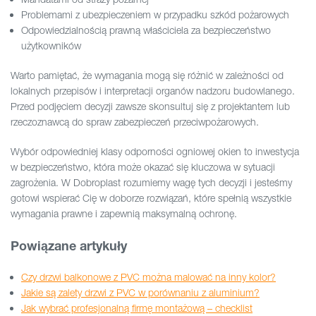
Problemami z ubezpieczeniem w przypadku szkód pożarowych
Odpowiedzialnością prawną właściciela za bezpieczeństwo
użytkowników
Warto pamiętać, że wymagania mogą się różnić w zależności od
lokalnych przepisów i interpretacji organów nadzoru budowlanego.
Przed podjęciem decyzji zawsze skonsultuj się z projektantem lub
rzeczoznawcą do spraw zabezpieczeń przeciwpożarowych.
Wybór odpowiedniej klasy odporności ogniowej okien to inwestycja
w bezpieczeństwo, która może okazać się kluczowa w sytuacji
zagrożenia. W Dobroplast rozumiemy wagę tych decyzji i jesteśmy
gotowi wspierać Cię w doborze rozwiązań, które spełnią wszystkie
wymagania prawne i zapewnią maksymalną ochronę.
Powiązane artykuły
Czy drzwi balkonowe z PVC można malować na inny kolor?
Jakie są zalety drzwi z PVC w porównaniu z aluminium?
Jak wybrać profesjonalną firmę montażową – checklist