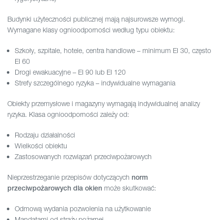
Budynki użyteczności publicznej mają najsurowsze wymogi.
Wymagane klasy ognioodporności według typu obiektu:
Szkoły, szpitale, hotele, centra handlowe – minimum EI 30, często
EI 60
Drogi ewakuacyjne – EI 90 lub EI 120
Strefy szczególnego ryzyka – indywidualne wymagania
Obiekty przemysłowe i magazyny wymagają indywidualnej analizy
ryzyka. Klasa ognioodporności zależy od:
Rodzaju działalności
Wielkości obiektu
Zastosowanych rozwiązań przeciwpożarowych
Nieprzestrzeganie przepisów dotyczących
norm
może skutkować:
przeciwpożarowych dla okien
Odmową wydania pozwolenia na użytkowanie
Mandatami od straży pożarnej