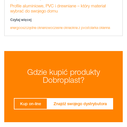
Profile aluminiowe, PVC i drewniane – który materiał
wybrać do swojego domu
Czytaj więcej
energooszczędne okna
nowoczesne okna
okna z pvc
stolarka okienna
Gdzie kupić produkty
Dobroplast?
Kup on-line
Znajdź swojego dystrybutora