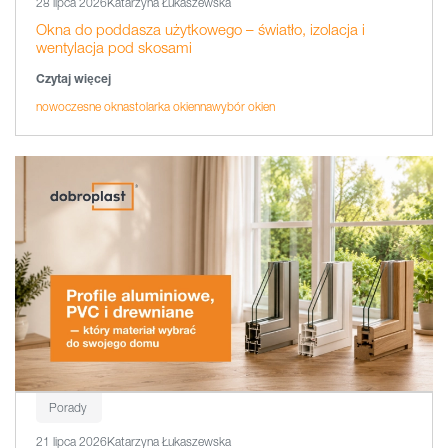
28 lipca 2026
Katarzyna Łukaszewska
Okna do poddasza użytkowego – światło, izolacja i
wentylacja pod skosami
Czytaj więcej
nowoczesne okna
stolarka okienna
wybór okien
Porady
21 lipca 2026
Katarzyna Łukaszewska