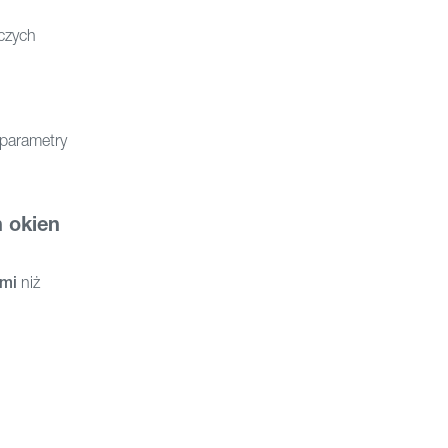
czych
 parametry
 okien
mi
niż