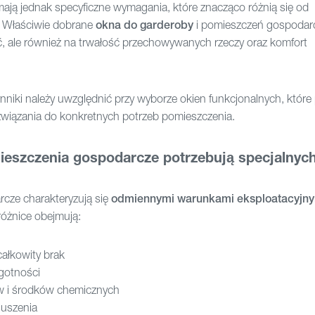
mają jednak specyficzne wymagania, które znacząco różnią się od
 Właściwie dobrane
okna do garderoby
i pomieszczeń gospodar
ć, ale również na trwałość przechowywanych rzeczy oraz komfort
ynniki należy uwzględnić przy wyborze okien funkcjonalnych, które
wiązania do konkretnych potrzeb pomieszczenia.
ieszczenia gospodarcze potrzebują specjalnych
cze charakteryzują się
odmiennymi warunkami eksploatacyjny
óżnice obejmują:
całkowity brak
gotności
ów i środków chemicznych
suszenia