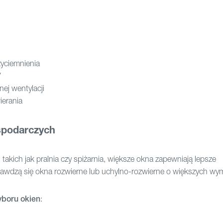
zyciemnienia
V
nej wentylacji
ierania
spodarczych
kich jak pralnia czy spiżarnia, większe okna zapewniają lepsze
prawdzą się okna rozwierne lub uchylno-rozwierne o większych wy
boru okien
: