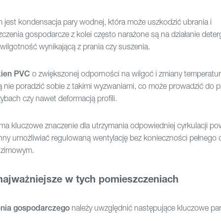
est kondensacja pary wodnej, która może uszkodzić ubrania i
zenia gospodarcze z kolei często narażone są na działanie dete
ilgotność wynikającą z prania czy suszenia.
kien PVC
o zwiększonej odporności na wilgoć i zmiany temperatur
nie poradzić sobie z takimi wyzwaniami, co może prowadzić do 
ybach czy nawet deformacją profili.
ma kluczowe znaczenie dla utrzymania odpowiedniej cyrkulacji pow
y umożliwiać regulowaną wentylację bez konieczności pełnego o
e zimowym.
 najważniejsze w tych pomieszczeniach
enia gospodarczego
należy uwzględnić następujące kluczowe par