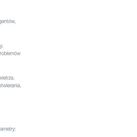
rgentów,
y.
problemów
ietrza.
twierania,
ametry: