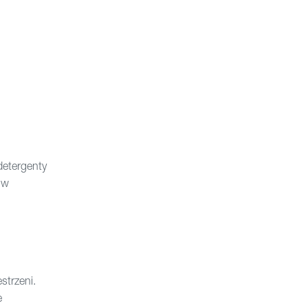
detergenty
 w
strzeni.
e