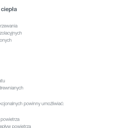
ciepła
grzewania
izolacyjnych
lonych
atu
 drewnianych
kcjonalnych powinny umożliwiać:
i powietrza
zepływ powietrza