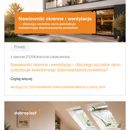
Porady
4 sierpnia 2026
Katarzyna Łukaszewska
Nawiewniki okienne i wentylacja – dlaczego szczelne okno
potrzebuje świadomego doprowadzenia powietrza?
Czytaj więcej
ekologiczny dom
nawiewnik okienny
nawiewniki
nowoczesny dom