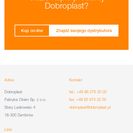
Dobroplast?
Kup on-line
Znajdź swojego dystrybutora
Adres
Kontakt
Dobroplast
tel.: +48 86 276 35 00
Fabryka Okien Sp. z o.o.
fax: +48 85 674 32 55
Stary Laskowiec 4
dobroplast@dobroplast.pl
18-300 Zambrów
Linki