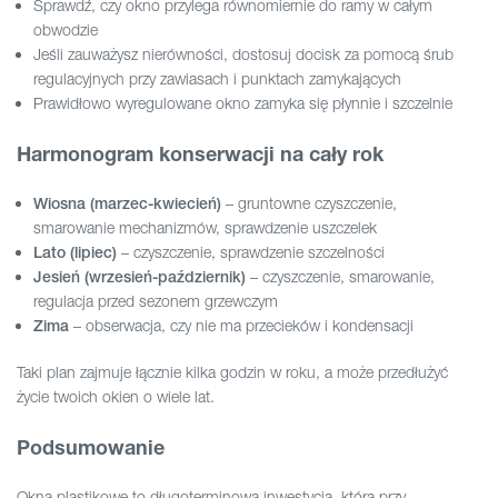
Sprawdź, czy okno przylega równomiernie do ramy w całym
obwodzie
Jeśli zauważysz nierówności, dostosuj docisk za pomocą śrub
regulacyjnych przy zawiasach i punktach zamykających
Prawidłowo wyregulowane okno zamyka się płynnie i szczelnie
Harmonogram konserwacji na cały rok
– gruntowne czyszczenie,
Wiosna (marzec-kwiecień)
smarowanie mechanizmów, sprawdzenie uszczelek
– czyszczenie, sprawdzenie szczelności
Lato (lipiec)
– czyszczenie, smarowanie,
Jesień (wrzesień-październik)
regulacja przed sezonem grzewczym
– obserwacja, czy nie ma przecieków i kondensacji
Zima
Taki plan zajmuje łącznie kilka godzin w roku, a może przedłużyć
życie twoich okien o wiele lat.
Podsumowanie
Okna plastikowe to długoterminowa inwestycja, która przy