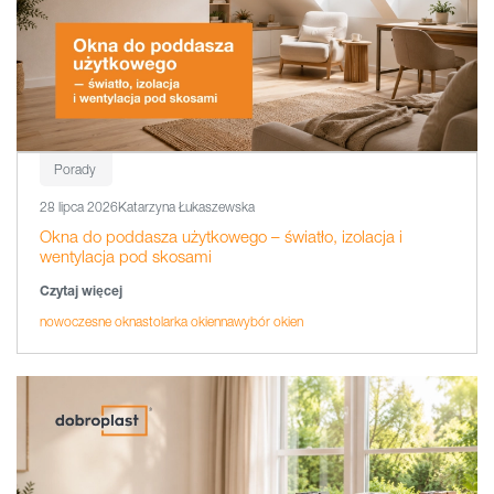
Porady
28 lipca 2026
Katarzyna Łukaszewska
Okna do poddasza użytkowego – światło, izolacja i
wentylacja pod skosami
Czytaj więcej
nowoczesne okna
stolarka okienna
wybór okien