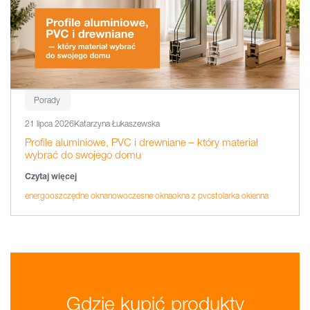
Porady
21 lipca 2026
Katarzyna Łukaszewska
Profile aluminiowe, PVC i drewniane – który materiał
wybrać do swojego domu
Czytaj więcej
energooszczędne okna
nowoczesne okna
okna z pvc
stolarka okienna
Gdzie kupić produkty