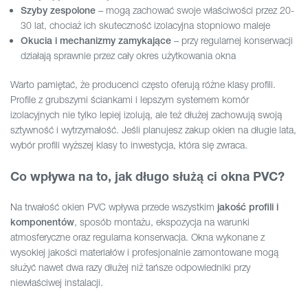
– mogą zachować swoje właściwości przez 20-
Szyby zespolone
30 lat, chociaż ich skuteczność izolacyjna stopniowo maleje
– przy regularnej konserwacji
Okucia i mechanizmy zamykające
działają sprawnie przez cały okres użytkowania okna
Warto pamiętać, że producenci często oferują różne klasy profili.
Profile z grubszymi ściankami i lepszym systemem komór
izolacyjnych nie tylko lepiej izolują, ale też dłużej zachowują swoją
sztywność i wytrzymałość. Jeśli planujesz zakup okien na długie lata,
wybór profili wyższej klasy to inwestycja, która się zwraca.
Co wpływa na to, jak długo służą ci okna PVC?
Na trwałość okien PVC wpływa przede wszystkim
jakość profili i
, sposób montażu, ekspozycja na warunki
komponentów
atmosferyczne oraz regularna konserwacja. Okna wykonane z
wysokiej jakości materiałów i profesjonalnie zamontowane mogą
służyć nawet dwa razy dłużej niż tańsze odpowiedniki przy
niewłaściwej instalacji.