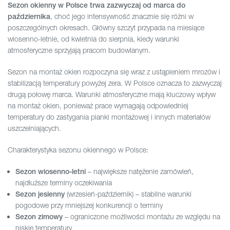
Sezon okienny w Polsce trwa zazwyczaj od marca do
, choć jego intensywność znacznie się różni w
października
poszczególnych okresach. Główny szczyt przypada na miesiące
wiosenno-letnie, od kwietnia do sierpnia, kiedy warunki
atmosferyczne sprzyjają pracom budowlanym.
Sezon na montaż okien rozpoczyna się wraz z ustąpieniem mrozów i
stabilizacją temperatury powyżej zera. W Polsce oznacza to zazwyczaj
drugą połowę marca. Warunki atmosferyczne mają kluczowy wpływ
na montaż okien, ponieważ prace wymagają odpowiedniej
temperatury do zastygania pianki montażowej i innych materiałów
uszczelniających.
Charakterystyka sezonu okiennego w Polsce:
– największe natężenie zamówień,
Sezon wiosenno-letni
najdłuższe terminy oczekiwania
(wrzesień-październik) – stabilne warunki
Sezon jesienny
pogodowe przy mniejszej konkurencji o terminy
– ograniczone możliwości montażu ze względu na
Sezon zimowy
niskie temperatury