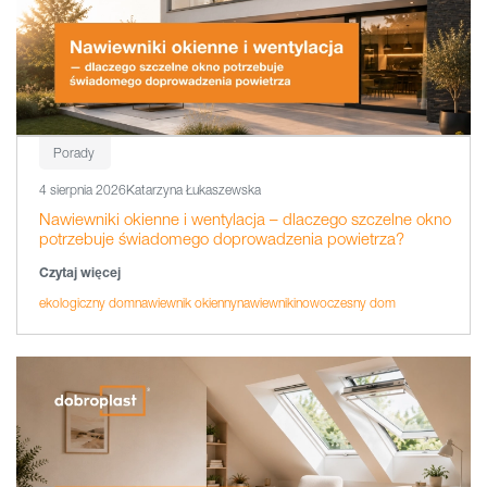
Porady
4 sierpnia 2026
Katarzyna Łukaszewska
Nawiewniki okienne i wentylacja – dlaczego szczelne okno
potrzebuje świadomego doprowadzenia powietrza?
Czytaj więcej
ekologiczny dom
nawiewnik okienny
nawiewniki
nowoczesny dom