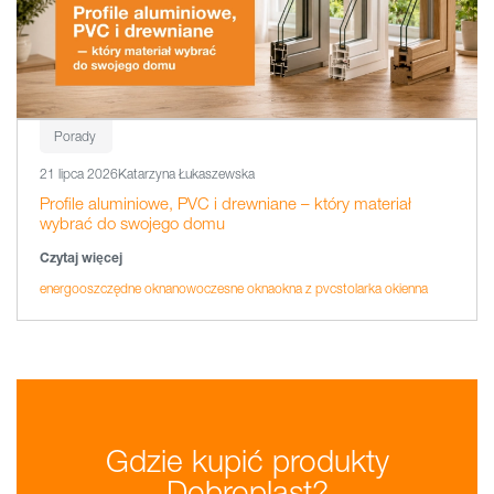
Porady
21 lipca 2026
Katarzyna Łukaszewska
Profile aluminiowe, PVC i drewniane – który materiał
wybrać do swojego domu
Czytaj więcej
energooszczędne okna
nowoczesne okna
okna z pvc
stolarka okienna
Gdzie kupić produkty
Dobroplast?