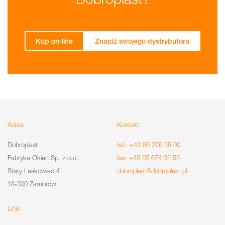
Kup on-line
Znajdź swojego dystrybutora
Adres
Kontakt
Dobroplast
tel.: +48 86 276 35 00
Fabryka Okien Sp. z o.o.
fax: +48 85 674 32 55
Stary Laskowiec 4
dobroplast@dobroplast.pl
18-300 Zambrów
Linki