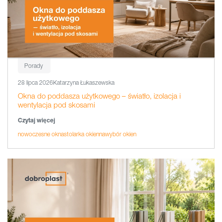
Porady
28 lipca 2026
Katarzyna Łukaszewska
Okna do poddasza użytkowego – światło, izolacja i
wentylacja pod skosami
Czytaj więcej
nowoczesne okna
stolarka okienna
wybór okien