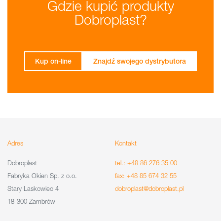
Gdzie kupić produkty
Dobroplast?
Kup on-line
Znajdź swojego dystrybutora
Adres
Kontakt
Dobroplast
tel.: +48 86 276 35 00
Fabryka Okien Sp. z o.o.
fax: +48 85 674 32 55
Stary Laskowiec 4
dobroplast@dobroplast.pl
18-300 Zambrów