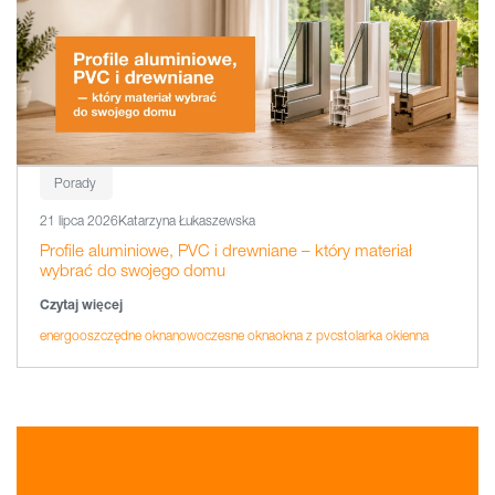
Porady
21 lipca 2026
Katarzyna Łukaszewska
Profile aluminiowe, PVC i drewniane – który materiał
wybrać do swojego domu
Czytaj więcej
energooszczędne okna
nowoczesne okna
okna z pvc
stolarka okienna