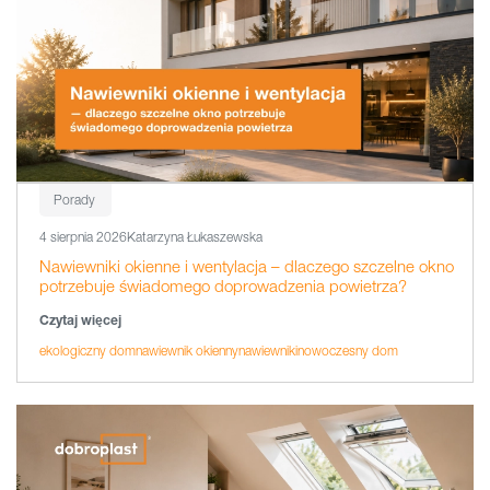
Porady
4 sierpnia 2026
Katarzyna Łukaszewska
Nawiewniki okienne i wentylacja – dlaczego szczelne okno
potrzebuje świadomego doprowadzenia powietrza?
Czytaj więcej
ekologiczny dom
nawiewnik okienny
nawiewniki
nowoczesny dom