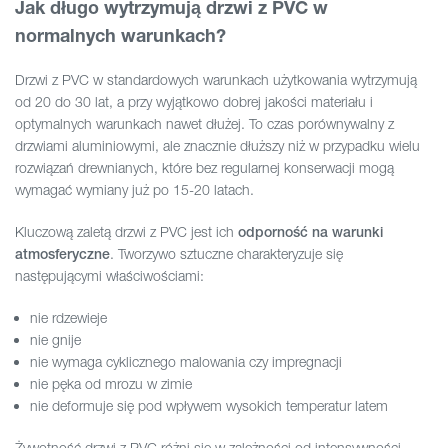
Jak długo wytrzymują drzwi z PVC w
normalnych warunkach?
Drzwi z PVC w standardowych warunkach użytkowania wytrzymują
od 20 do 30 lat, a przy wyjątkowo dobrej jakości materiału i
optymalnych warunkach nawet dłużej. To czas porównywalny z
drzwiami aluminiowymi, ale znacznie dłuższy niż w przypadku wielu
rozwiązań drewnianych, które bez regularnej konserwacji mogą
wymagać wymiany już po 15-20 latach.
Kluczową zaletą drzwi z PVC jest ich
odporność na warunki
. Tworzywo sztuczne charakteryzuje się
atmosferyczne
następującymi właściwościami:
nie rdzewieje
nie gnije
nie wymaga cyklicznego malowania czy impregnacji
nie pęka od mrozu w zimie
nie deformuje się pod wpływem wysokich temperatur latem
Żywotność drzwi z PVC różni się w zależności od intensywności