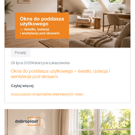
Porady
28 lipca 2026
Katarzyna Łukaszewska
Okna do poddasza użytkowego – światło, izolacja i
wentylacja pod skosami
Czytaj więcej
nowoczesne okna
stolarka okienna
wybór okien