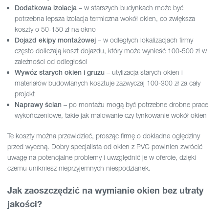
– w starszych budynkach może być
Dodatkowa izolacja
potrzebna lepsza izolacja termiczna wokół okien, co zwiększa
koszty o 50-150 zł na okno
– w odległych lokalizacjach firmy
Dojazd ekipy montażowej
często doliczają koszt dojazdu, który może wynieść 100-500 zł w
zależności od odległości
– utylizacja starych okien i
Wywóz starych okien i gruzu
materiałów budowlanych kosztuje zazwyczaj 100-300 zł za cały
projekt
– po montażu mogą być potrzebne drobne prace
Naprawy ścian
wykończeniowe, takie jak malowanie czy tynkowanie wokół okien
Te koszty można przewidzieć, prosząc firmę o dokładne oględziny
przed wyceną. Dobry specjalista od okien z PVC powinien zwrócić
uwagę na potencjalne problemy i uwzględnić je w ofercie, dzięki
czemu unikniesz nieprzyjemnych niespodzianek.
Jak zaoszczędzić na wymianie okien bez utraty
jakości?