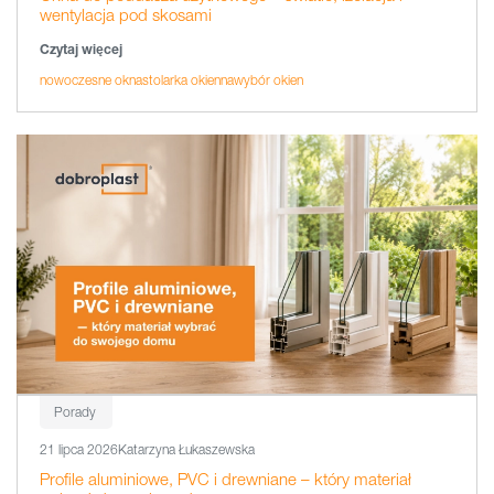
wentylacja pod skosami
Czytaj więcej
nowoczesne okna
stolarka okienna
wybór okien
Porady
21 lipca 2026
Katarzyna Łukaszewska
Profile aluminiowe, PVC i drewniane – który materiał