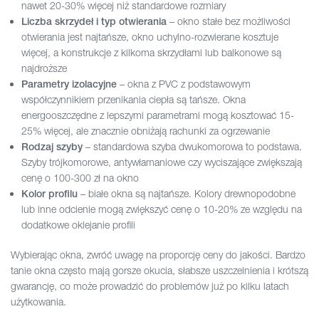
nawet 20-30% więcej niż standardowe rozmiary
– okno stałe bez możliwości
Liczba skrzydeł i typ otwierania
otwierania jest najtańsze, okno uchylno-rozwierane kosztuje
więcej, a konstrukcje z kilkoma skrzydłami lub balkonowe są
najdroższe
– okna z PVC z podstawowym
Parametry izolacyjne
współczynnikiem przenikania ciepła są tańsze. Okna
energooszczędne z lepszymi parametrami mogą kosztować 15-
25% więcej, ale znacznie obniżają rachunki za ogrzewanie
– standardowa szyba dwukomorowa to podstawa.
Rodzaj szyby
Szyby trójkomorowe, antywłamaniowe czy wyciszające zwiększają
cenę o 100-300 zł na okno
– białe okna są najtańsze. Kolory drewnopodobne
Kolor profilu
lub inne odcienie mogą zwiększyć cenę o 10-20% ze względu na
dodatkowe oklejanie profili
Wybierając okna, zwróć uwagę na proporcję ceny do jakości. Bardzo
tanie okna często mają gorsze okucia, słabsze uszczelnienia i krótszą
gwarancję, co może prowadzić do problemów już po kilku latach
użytkowania.