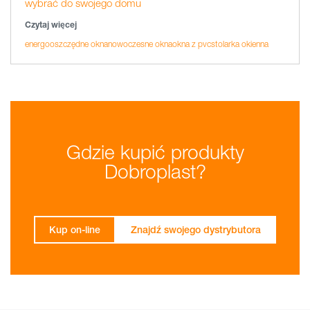
wybrać do swojego domu
Czytaj więcej
energooszczędne okna
nowoczesne okna
okna z pvc
stolarka okienna
Gdzie kupić produkty
Dobroplast?
Kup on-line
Znajdź swojego dystrybutora