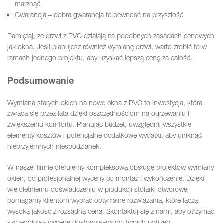
marznąć
Gwarancja – dobra gwarancja to pewność na przyszłość
Pamiętaj, że drzwi z PVC działają na podobnych zasadach cenowych
jak okna. Jeśli planujesz również wymianę drzwi, warto zrobić to w
ramach jednego projektu, aby uzyskać lepszą cenę za całość.
Podsumowanie
Wymiana starych okien na nowe okna z PVC to inwestycja, która
zwraca się przez lata dzięki oszczędnościom na ogrzewaniu i
zwiększeniu komfortu. Planując budżet, uwzględnij wszystkie
elementy kosztów i potencjalne dodatkowe wydatki, aby uniknąć
nieprzyjemnych niespodzianek.
W naszej firmie oferujemy kompleksową obsługę projektów wymiany
okien, od profesjonalnej wyceny po montaż i wykończenie. Dzięki
wieloletniemu doświadczeniu w produkcji stolarki otworowej
pomagamy klientom wybrać optymalne rozwiązania, które łączą
wysoką jakość z rozsądną ceną. Skontaktuj się z nami, aby otrzymać
szczegółową wycenę dostosowaną do Twoich potrzeb.