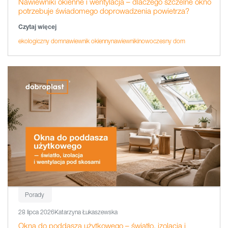
Nawiewniki okienne i wentylacja – dlaczego szczelne okno
potrzebuje świadomego doprowadzenia powietrza?
Czytaj więcej
ekologiczny dom
nawiewnik okienny
nawiewniki
nowoczesny dom
Porady
28 lipca 2026
Katarzyna Łukaszewska
Okna do poddasza użytkowego – światło, izolacja i