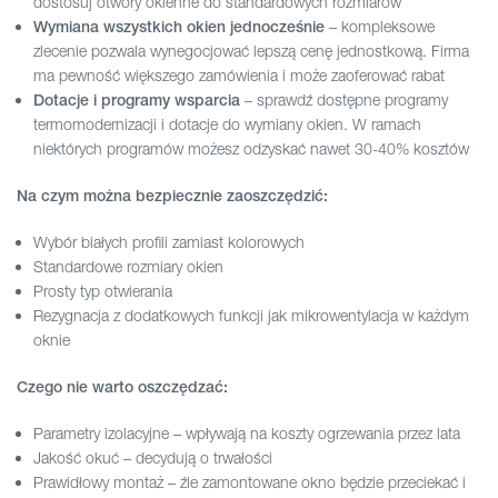
dostosuj otwory okienne do standardowych rozmiarów
– kompleksowe
Wymiana wszystkich okien jednocześnie
zlecenie pozwala wynegocjować lepszą cenę jednostkową. Firma
ma pewność większego zamówienia i może zaoferować rabat
– sprawdź dostępne programy
Dotacje i programy wsparcia
termomodernizacji i dotacje do wymiany okien. W ramach
niektórych programów możesz odzyskać nawet 30-40% kosztów
Na czym można bezpiecznie zaoszczędzić:
Wybór białych profili zamiast kolorowych
Standardowe rozmiary okien
Prosty typ otwierania
Rezygnacja z dodatkowych funkcji jak mikrowentylacja w każdym
oknie
Czego nie warto oszczędzać:
Parametry izolacyjne – wpływają na koszty ogrzewania przez lata
Jakość okuć – decydują o trwałości
Prawidłowy montaż – źle zamontowane okno będzie przeciekać i