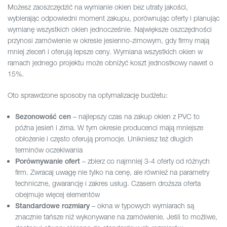
Możesz zaoszczędzić na wymianie okien bez utraty jakości,
wybierając odpowiedni moment zakupu, porównując oferty i planując
wymianę wszystkich okien jednocześnie. Największe oszczędności
przynosi zamówienie w okresie jesienno-zimowym, gdy firmy mają
mniej zleceń i oferują lepsze ceny. Wymiana wszystkich okien w
ramach jednego projektu może obniżyć koszt jednostkowy nawet o
15%.
Oto sprawdzone sposoby na optymalizację budżetu:
– najlepszy czas na zakup okien z PVC to
Sezonowość cen
późna jesień i zima. W tym okresie producenci mają mniejsze
obłożenie i często oferują promocje. Unikniesz też długich
terminów oczekiwania
– zbierz co najmniej 3-4 oferty od różnych
Porównywanie ofert
firm. Zwracaj uwagę nie tylko na cenę, ale również na parametry
techniczne, gwarancję i zakres usług. Czasem droższa oferta
obejmuje więcej elementów
– okna w typowych wymiarach są
Standardowe rozmiary
znacznie tańsze niż wykonywane na zamówienie. Jeśli to możliwe,