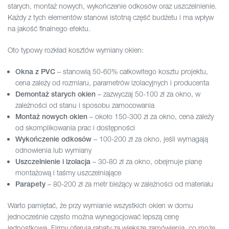
starych, montaż nowych, wykończenie odkosów oraz uszczelnienie.
Każdy z tych elementów stanowi istotną część budżetu i ma wpływ
na jakość finalnego efektu.
Oto typowy rozkład kosztów wymiany okien:
– stanowią 50-60% całkowitego kosztu projektu,
Okna z PVC
cena zależy od rozmiaru, parametrów izolacyjnych i producenta
– zazwyczaj 50-100 zł za okno, w
Demontaż starych okien
zależności od stanu i sposobu zamocowania
– około 150-300 zł za okno, cena zależy
Montaż nowych okien
od skomplikowania prac i dostępności
– 100-200 zł za okno, jeśli wymagają
Wykończenie odkosów
odnowienia lub wymiany
– 30-80 zł za okno, obejmuje pianę
Uszczelnienie i izolacja
montażową i taśmy uszczelniające
– 80-200 zł za metr bieżący w zależności od materiału
Parapety
Warto pamiętać, że przy wymianie wszystkich okien w domu
jednocześnie często można wynegocjować lepszą cenę
jednostkową. Firmy oferują rabaty za większe zamówienia, co może