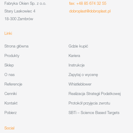
Fabryka Okien Sp. z o.o.
fax: +48 85 674 32 55
Stary Laskowiec 4
dobroplast@dobroplast.pl
18-300 Zambrów
Linki
Strona główna
Gdzie kupić
Produkty
Kariera
Sklep
Instrukcje
O nas
Zapytaj o wycenę
Referencje
Whistleblower
Cenniki
Realizacja Strategii Podatkowej
Kontakt
Protokół przyjęcia zwrotu
Pobierz
SBTi – Science Based Targets
Social