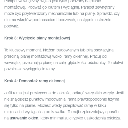
Parapet wewnętrzny często jest tylko położony na pianie
montażowej. Podważ go dłutem i wyciągnij. Parapet zewnętrzny
może być przytwierdzony mechanicznie lub na pianę. Sprawdź, czy
nie ma wkrętów pod nasadami bocznych, następnie ostrożnie
podważ.
Krok 3: Wycięcie piany montażowej
To kluczowy moment. Nożem budowlanym lub piłą oscylacyjną
przecinaj pianę montażową wokół ramy okiennej. Pracuj od
wewnątrz, przecinając pianę na całej głębokości ościeżnicy. To ułatwi
późniejsze wyciągnięcie ramy.
Krok 4: Demontaż ramy okiennej
Jeśli rama jest przykręcona do ościeża, odkręć wszystkie wkręty. Jeśli
nie znajdziesz punktów mocowania, rama prawdopodobnie trzyma
się tylko na pianie. Możesz wtedy przepiłować ramę w kilku
miejscach i wyciągać ją po kawałku. To najbezpieczniejszy sposób
na
, który minimalizuje ryzyko uszkodzenia ościeża.
usuwanie okien