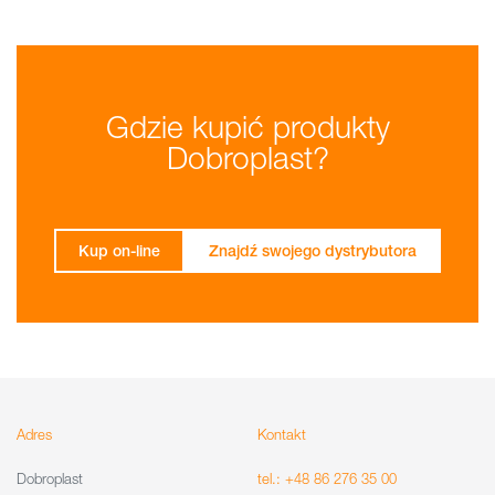
Gdzie kupić produkty
Dobroplast?
Kup on-line
Znajdź swojego dystrybutora
Adres
Kontakt
Dobroplast
tel.: +48 86 276 35 00