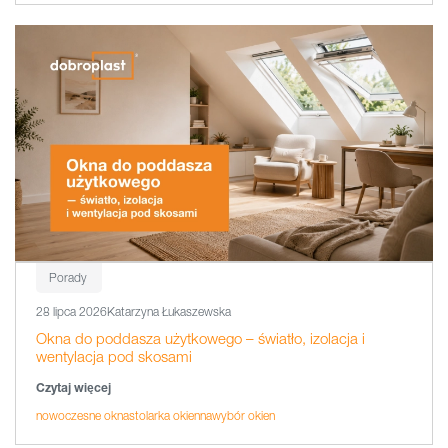
Porady
28 lipca 2026
Katarzyna Łukaszewska
Okna do poddasza użytkowego – światło, izolacja i
wentylacja pod skosami
Czytaj więcej
nowoczesne okna
stolarka okienna
wybór okien