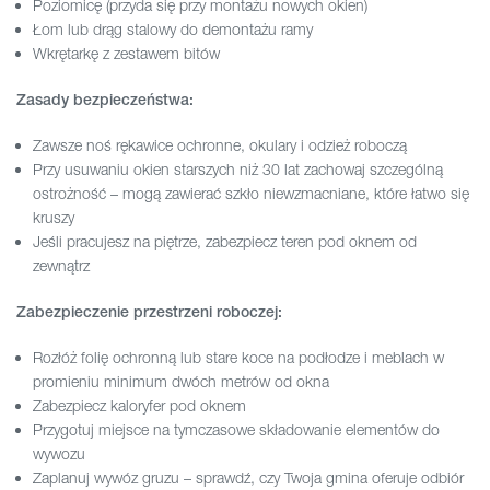
Poziomicę (przyda się przy montażu nowych okien)
Łom lub drąg stalowy do demontażu ramy
Wkrętarkę z zestawem bitów
Zasady bezpieczeństwa:
Zawsze noś rękawice ochronne, okulary i odzież roboczą
Przy usuwaniu okien starszych niż 30 lat zachowaj szczególną
ostrożność – mogą zawierać szkło niewzmacniane, które łatwo się
kruszy
Jeśli pracujesz na piętrze, zabezpiecz teren pod oknem od
zewnątrz
Zabezpieczenie przestrzeni roboczej:
Rozłóż folię ochronną lub stare koce na podłodze i meblach w
promieniu minimum dwóch metrów od okna
Zabezpiecz kaloryfer pod oknem
Przygotuj miejsce na tymczasowe składowanie elementów do
wywozu
Zaplanuj wywóz gruzu – sprawdź, czy Twoja gmina oferuje odbiór