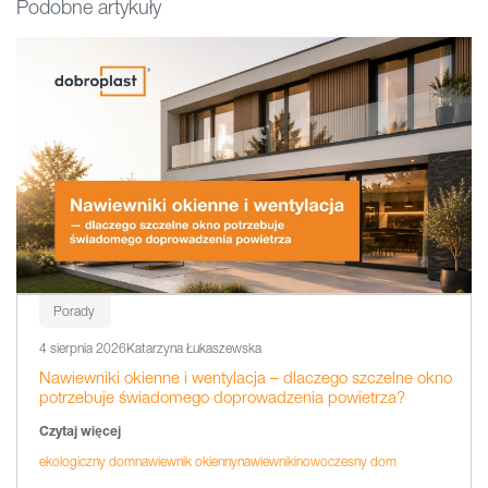
Podobne artykuły
Porady
4 sierpnia 2026
Katarzyna Łukaszewska
Nawiewniki okienne i wentylacja – dlaczego szczelne okno
potrzebuje świadomego doprowadzenia powietrza?
Czytaj więcej
ekologiczny dom
nawiewnik okienny
nawiewniki
nowoczesny dom