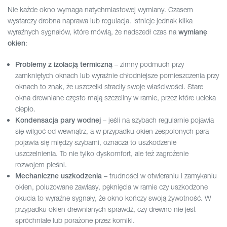
Nie każde okno wymaga natychmiastowej wymiany. Czasem
wystarczy drobna naprawa lub regulacja. Istnieje jednak kilka
wyraźnych sygnałów, które mówią, że nadszedł czas na
wymianę
:
okien
– zimny podmuch przy
Problemy z izolacją termiczną
zamkniętych oknach lub wyraźnie chłodniejsze pomieszczenia przy
oknach to znak, że uszczelki straciły swoje właściwości. Stare
okna drewniane często mają szczeliny w ramie, przez które ucieka
ciepło.
– jeśli na szybach regularnie pojawia
Kondensacja pary wodnej
się wilgoć od wewnątrz, a w przypadku okien zespolonych para
pojawia się między szybami, oznacza to uszkodzenie
uszczelnienia. To nie tylko dyskomfort, ale też zagrożenie
rozwojem pleśni.
– trudności w otwieraniu i zamykaniu
Mechaniczne uszkodzenia
okien, poluzowane zawiasy, pęknięcia w ramie czy uszkodzone
okucia to wyraźne sygnały, że okno kończy swoją żywotność. W
przypadku okien drewnianych sprawdź, czy drewno nie jest
spróchniałe lub porażone przez korniki.