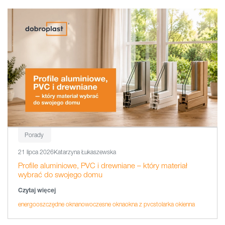
Porady
21 lipca 2026
Katarzyna Łukaszewska
Profile aluminiowe, PVC i drewniane – który materiał
wybrać do swojego domu
Czytaj więcej
energooszczędne okna
nowoczesne okna
okna z pvc
stolarka okienna