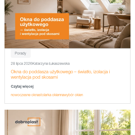
Porady
28 lipca 2026
Katarzyna Łukaszewska
Okna do poddasza użytkowego – światło, izolacja i
wentylacja pod skosami
Czytaj więcej
nowoczesne okna
stolarka okienna
wybór okien