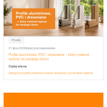
Porady
21 lipca 2026
Katarzyna Łukaszewska
Profile aluminiowe, PVC i drewniane – który materiał
wybrać do swojego domu
Czytaj więcej
energooszczędne okna
nowoczesne okna
okna z pvc
stolarka okienna