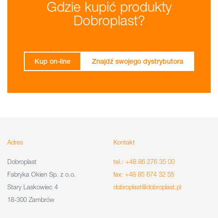
Gdzie kupić produkty
Dobroplast?
Kup on-line
Znajdź swojego dystrybutora
Adres
Kontakt
Dobroplast
tel.: +48 86 276 35 00
Fabryka Okien Sp. z o.o.
fax: +48 85 674 32 55
Stary Laskowiec 4
dobroplast@dobroplast.pl
18-300 Zambrów