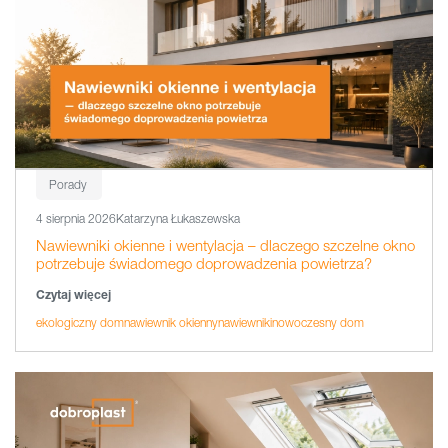
Porady
4 sierpnia 2026
Katarzyna Łukaszewska
Nawiewniki okienne i wentylacja – dlaczego szczelne okno
potrzebuje świadomego doprowadzenia powietrza?
Czytaj więcej
ekologiczny dom
nawiewnik okienny
nawiewniki
nowoczesny dom