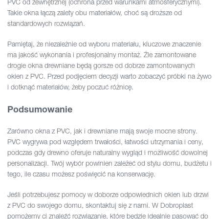
PVC od zewnętrznej (ochrona przed warunkami atmosferycznymi).
Takie okna łączą zalety obu materiałów, choć są droższe od
standardowych rozwiązań.
Pamiętaj, że niezależnie od wyboru materiału, kluczowe znaczenie
ma jakość wykonania i profesjonalny montaż. Źle zamontowane
drogie okna drewniane będą gorsze od dobrze zamontowanych
okien z PVC. Przed podjęciem decyzji warto zobaczyć próbki na żywo
i dotknąć materiałów, żeby poczuć różnicę.
Podsumowanie
Zarówno okna z PVC, jak i drewniane mają swoje mocne strony.
PVC wygrywa pod względem trwałości, łatwości utrzymania i ceny,
podczas gdy drewno oferuje naturalny wygląd i możliwość dowolnej
personalizacji. Twój wybór powinien zależeć od stylu domu, budżetu i
tego, ile czasu możesz poświęcić na konserwację.
Jeśli potrzebujesz pomocy w doborze odpowiednich okien lub drzwi
z PVC do swojego domu, skontaktuj się z nami. W Dobroplast
pomożemy ci znaleźć rozwiązanie, które będzie idealnie pasować do