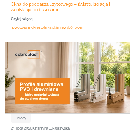
Okna do poddasza użytkowego – światło, izolacja i
wentylacja pod skosami
Czytaj więcej
nowoczesne okna
stolarka okienna
wybór okien
Porady
21 lipca 2026
Katarzyna Łukaszewska