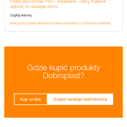
Profile aluminiowe, PVC i drewniane – który materiał
wybrać do swojego domu
Czytaj więcej
energooszczędne okna
nowoczesne okna
okna z pvc
stolarka okienna
Gdzie kupić produkty
Dobroplast?
Kup on-line
Znajdź swojego dystrybutora