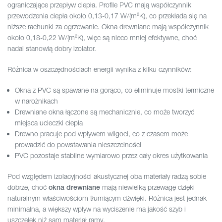
ograniczające przepływ ciepła. Profile PVC mają współczynnik
przewodzenia ciepła około 0,13-0,17 W/(m²K), co przekłada się na
niższe rachunki za ogrzewanie. Okna drewniane mają współczynnik
około 0,18-0,22 W/(m²K), więc są nieco mniej efektywne, choć
nadal stanowią dobry izolator.
Różnica w oszczędnościach energii wynika z kilku czynników:
Okna z PVC są spawane na gorąco, co eliminuje mostki termiczne
w narożnikach
Drewniane okna łączone są mechanicznie, co może tworzyć
miejsca ucieczki ciepła
Drewno pracuje pod wpływem wilgoci, co z czasem może
prowadzić do powstawania nieszczelności
PVC pozostaje stabilne wymiarowo przez cały okres użytkowania
Pod względem izolacyjności akustycznej oba materiały radzą sobie
dobrze, choć
mają niewielką przewagę dzięki
okna drewniane
naturalnym właściwościom tłumiącym dźwięki. Różnica jest jednak
minimalna, a większy wpływ na wyciszenie ma jakość szyb i
uszczelek niż sam materiał ramy.