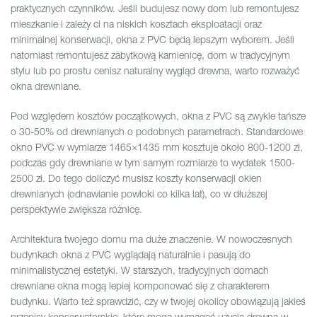
praktycznych czynników. Jeśli budujesz nowy dom lub remontujesz
mieszkanie i zależy ci na niskich kosztach eksploatacji oraz
minimalnej konserwacji, okna z PVC będą lepszym wyborem. Jeśli
natomiast remontujesz zabytkową kamienicę, dom w tradycyjnym
stylu lub po prostu cenisz naturalny wygląd drewna, warto rozważyć
okna drewniane.
Pod względem kosztów początkowych, okna z PVC są zwykle tańsze
o 30-50% od drewnianych o podobnych parametrach. Standardowe
okno PVC w wymiarze 1465×1435 mm kosztuje około 800-1200 zł,
podczas gdy drewniane w tym samym rozmiarze to wydatek 1500-
2500 zł. Do tego doliczyć musisz koszty konserwacji okien
drewnianych (odnawianie powłoki co kilka lat), co w dłuższej
perspektywie zwiększa różnicę.
Architektura twojego domu ma duże znaczenie. W nowoczesnych
budynkach okna z PVC wyglądają naturalnie i pasują do
minimalistycznej estetyki. W starszych, tradycyjnych domach
drewniane okna mogą lepiej komponować się z charakterem
budynku. Warto też sprawdzić, czy w twojej okolicy obowiązują jakieś
przepisy konserwatorskie, które mogą wymagać użycia drewna w