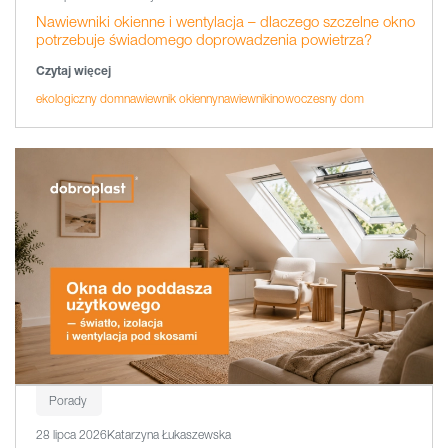
Nawiewniki okienne i wentylacja – dlaczego szczelne okno
potrzebuje świadomego doprowadzenia powietrza?
Czytaj więcej
ekologiczny dom
nawiewnik okienny
nawiewniki
nowoczesny dom
Porady
28 lipca 2026
Katarzyna Łukaszewska