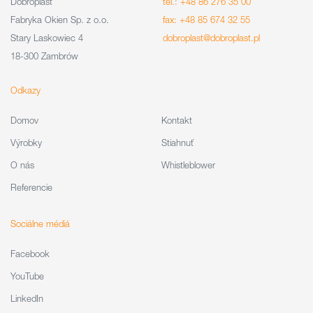
Dobroplast
tel.: +48 86 276 35 00
Fabryka Okien Sp. z o.o.
fax: +48 85 674 32 55
Stary Laskowiec 4
dobroplast@dobroplast.pl
18-300 Zambrów
Odkazy
Domov
Kontakt
Výrobky
Stiahnuť
O nás
Whistleblower
Referencie
Sociálne médiá
Facebook
YouTube
LinkedIn