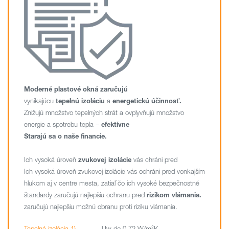
Moderné plastové okná zaručujú
vynikajúcu
tepelnú izoláciu
a
energetickú účinnosť.
Znižujú množstvo tepelných strát a ovplyvňujú množstvo
energie a spotrebu tepla –
efektívne
Starajú sa o naše financie.
Ich vysoká úroveň
zvukovej izolácie
vás chráni pred
Ich vysoká úroveň zvukovej izolácie vás ochráni pred vonkajším
hlukom aj v centre mesta, zatiaľ čo ich vysoké bezpečnostné
štandardy zaručujú najlepšiu ochranu pred
rizikom vlámania.
zaručujú najlepšiu možnú obranu proti riziku vlámania.
Tepelná izolácia 1)
Uw do 0.72 W/m²K