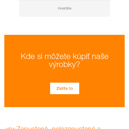
Investline
Kde si môžete kúpiť naše
výrobky?
Zistite to
<p>Zapustené, polozapustené a