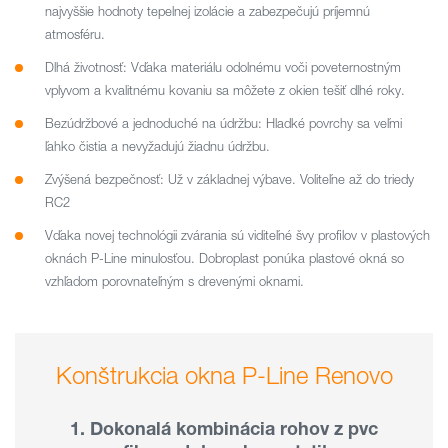
najvyššie hodnoty tepelnej izolácie a zabezpečujú príjemnú
atmosféru.
Dlhá životnosť: Vďaka materiálu odolnému voči poveternostným
vplyvom a kvalitnému kovaniu sa môžete z okien tešiť dlhé roky.
Bezúdržbové a jednoduché na údržbu: Hladké povrchy sa veľmi
ľahko čistia a nevyžadujú žiadnu údržbu.
Zvýšená bezpečnosť: Už v základnej výbave. Voliteľne až do triedy
RC2
Vďaka novej technológii zvárania sú viditeľné švy profilov v plastových
oknách P-Line minulosťou. Dobroplast ponúka plastové okná so
vzhľadom porovnateľným s drevenými oknami.
Konštrukcia okna P-Line Renovo
1. Dokonalá kombinácia rohov z pvc