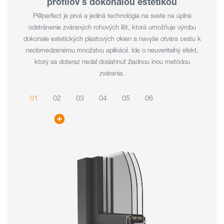
profilov s dokonalou estetikou
P@perfect je prvá a jediná technológia na svete na úplné
odstránenie zváraných rohových líšt, ktorá umožňuje výrobu
dokonale estetických plastových okien a navyše otvára cestu k
neobmedzenému množstvu aplikácií. Ide o neuveriteľný efekt,
ktorý sa doteraz nedal dosiahnuť žiadnou inou metódou
zvárania.
01
02
03
04
05
06