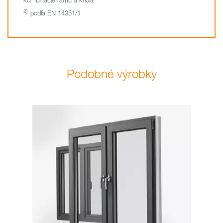
kombinácie rámu a krídla
podľa EN 14351/1
Podobné výrobky