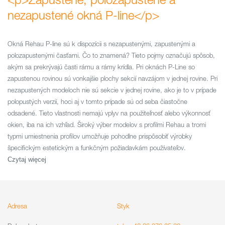
nezapustené okná P-line</p>
Okná Rehau P-line sú k dispozícii s nezapustenými, zapustenými a
polozapustenými časťami. Čo to znamená? Tieto pojmy označujú spôsob,
akým sa prekrývajú časti rámu a rámy krídla. Pri oknách P-Line so
zapustenou rovinou sú vonkajšie plochy sekcií navzájom v jednej rovine. Pri
nezapustených modeloch nie sú sekcie v jednej rovine, ako je to v prípade
polopustých verzií, hoci aj v tomto prípade sú od seba čiastočne
odsadené. Tieto vlastnosti nemajú vplyv na použiteľnosť alebo výkonnosť
okien, iba na ich vzhľad. Široký výber modelov s profilmi Rehau a tromi
typmi umiestnenia profilov umožňuje pohodlne prispôsobiť výrobky
špecifickým estetickým a funkčným požiadavkám používateľov.
Czytaj więcej
Adresa
Styk