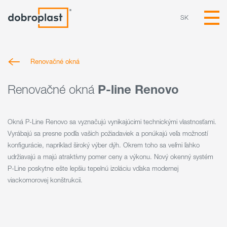
SK
Renovačné okná
Renovačné okná
P-line Renovo
Okná P-Line Renovo sa vyznačujú vynikajúcimi technickými vlastnosťami.
Vyrábajú sa presne podľa vašich požiadaviek a ponúkajú veľa možností
konfigurácie, napríklad široký výber dýh. Okrem toho sa veľmi ľahko
udržiavajú a majú atraktívny pomer ceny a výkonu. Nový okenný systém
P-Line poskytne ešte lepšiu tepelnú izoláciu vďaka modernej
viackomorovej konštrukcii.