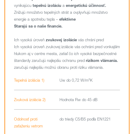
vynikajúcu
tepelnú izoláciu
a
energetickú účinnosť.
Znižujú množstvo tepelných strát a ovplyvňujú množstvo
energie a spotrebu tepla –
efektívne
Starajú sa o naše financie.
Ich vysoká úroveň
zvukovej izolácie
vás chráni pred
Ich vysoká úroveň zvukovej izolácie vás ochráni pred vonkajším
hlukom aj v centre mesta, zatiaľ čo ich vysoké bezpečnostné
štandardy zaručujú najlepšiu ochranu pred
rizikom vlámania.
zaručujú najlepšiu možnú obranu proti riziku vlámania.
Tepelná izolácia 1)
Uw do 0,72 W/m²K
Zvuková izolácia 2)
Hodnota Rw do 45 dB
Odolnosť proti
do triedy C5/B5 podľa EN1221
zaťaženiu vetrom