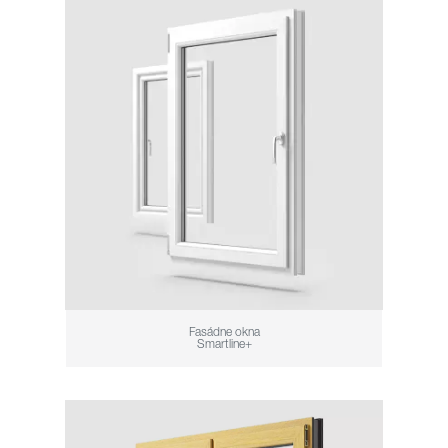
Fasádne okna
Smartline+