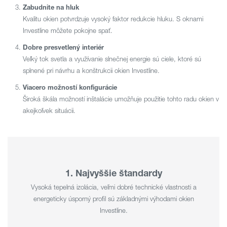
Zabudnite na hluk
Kvalitu okien potvrdzuje vysoký faktor redukcie hluku. S oknami
Investline môžete pokojne spať.
Dobre presvetlený interiér
Veľký tok svetla a využívanie slnečnej energie sú ciele, ktoré sú
splnené pri návrhu a konštrukcii okien Investline.
Viacero možností konfigurácie
Široká škála možností inštalácie umožňuje použitie tohto radu okien v
akejkoľvek situácii.
1. Najvyššie štandardy
Vysoká tepelná izolácia, veľmi dobré technické vlastnosti a
energeticky úsporný profil sú základnými výhodami okien
Investline.