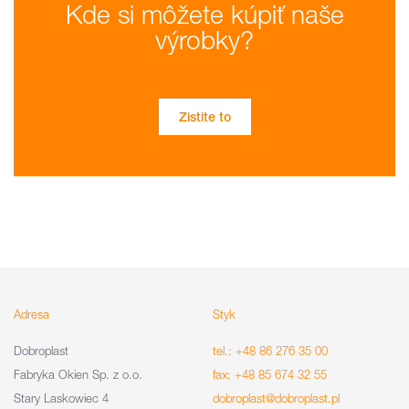
Kde si môžete kúpiť naše
výrobky?
Zistite to
Adresa
Styk
Dobroplast
tel.: +48 86 276 35 00
Fabryka Okien Sp. z o.o.
fax: +48 85 674 32 55
Stary Laskowiec 4
dobroplast@dobroplast.pl