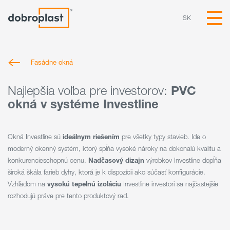
SK
Fasádne okná
Najlepšia voľba pre investorov:
PVC
okná v systéme Investline
Okná Investline sú
ideálnym riešením
pre všetky typy stavieb. Ide o
moderný okenný systém, ktorý spĺňa vysoké nároky na dokonalú kvalitu a
konkurencieschopnú cenu.
Nadčasový dizajn
výrobkov Investline dopĺňa
široká škála farieb dyhy, ktorá je k dispozícii ako súčasť konfigurácie.
Vzhľadom na
vysokú tepelnú
izoláciu
Investline investori sa najčastejšie
rozhodujú práve pre tento produktový rad.