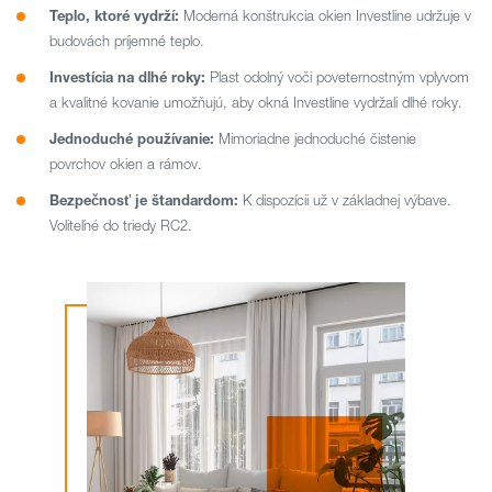
Teplo, ktoré vydrží:
Moderná konštrukcia okien Investline udržuje v
budovách príjemné teplo.
Investícia na dlhé roky:
Plast odolný voči poveternostným vplyvom
a kvalitné kovanie umožňujú, aby okná Investline vydržali dlhé roky.
Jednoduché používanie:
Mimoriadne jednoduché čistenie
povrchov okien a rámov.
Bezpečnosť je štandardom:
K dispozícii už v základnej výbave.
Voliteľné do triedy RC2.