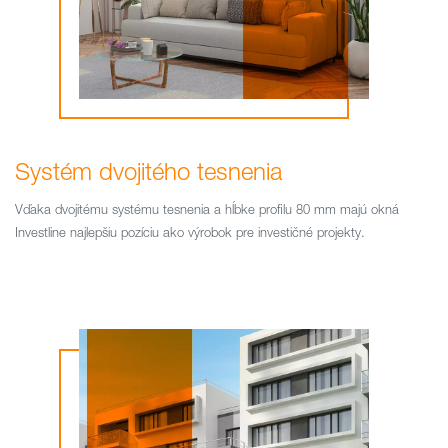
Systém dvojitého tesnenia
Vďaka dvojitému systému tesnenia a hĺbke profilu 80 mm majú okná
Investline najlepšiu pozíciu ako výrobok pre investičné projekty.