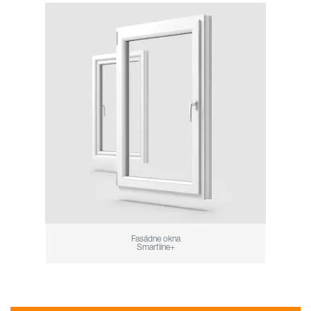
Fasádne okna
Smartline+