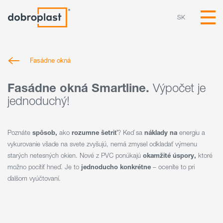
SK
Fasádne okná
Fasádne okná Smartline.
Výpočet je
jednoduchý!
Poznáte
spôsob,
ako
rozumne šetriť
? Keď sa
náklady na
energiu a
vykurovanie všade na svete zvyšujú, nemá zmysel odkladať výmenu
starých netesných okien. Nové z PVC ponúkajú
okamžité úspory,
ktoré
možno pocítiť hneď. Je to
jednoducho konkrétne
– oceníte to pri
ďalšom vyúčtovaní.