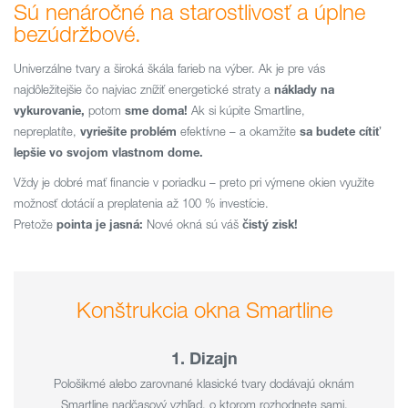
Sú nenáročné na starostlivosť a úplne
bezúdržbové.
Univerzálne tvary a široká škála farieb na výber. Ak je pre vás
najdôležitejšie čo najviac znížiť energetické straty a
náklady na
vykurovanie,
potom
sme doma!
Ak si kúpite Smartline,
nepreplatíte,
vyriešite problém
efektívne – a okamžite
sa budete cítiť
lepšie vo svojom vlastnom dome.
Vždy je dobré mať financie v poriadku – preto pri výmene okien využite
možnosť dotácií a preplatenia až 100 % investície.
Pretože
pointa je jasná:
Nové okná sú váš
čistý zisk!
Konštrukcia okna Smartline
1. Dizajn
Pološikmé alebo zarovnané klasické tvary dodávajú oknám
Smartline nadčasový vzhľad, o ktorom rozhodnete sami.