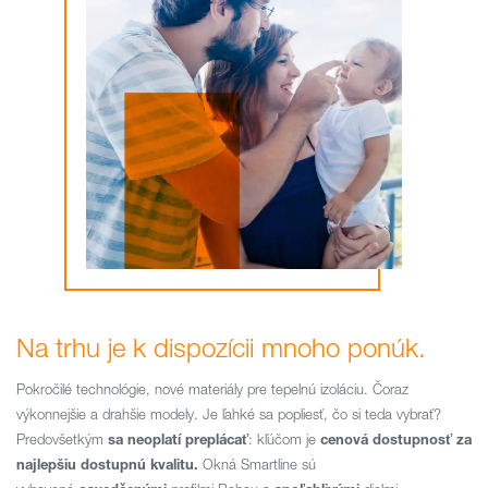
Na trhu je k dispozícii mnoho ponúk.
Pokročilé technológie, nové materiály pre tepelnú izoláciu. Čoraz
výkonnejšie a drahšie modely. Je ľahké sa popliesť, čo si teda vybrať?
Predovšetkým
sa neoplatí preplácať
: kľúčom je
cenová dostupnosť za
najlepšiu dostupnú kvalitu.
Okná Smartline sú