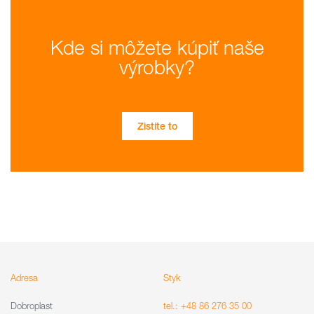
Kde si môžete kúpiť naše
výrobky?
Zistite to
Adresa
Styk
Dobroplast
tel.: +48 86 276 35 00