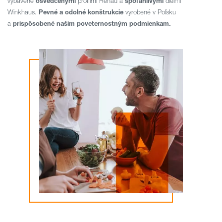
vybavené
osvedčenými
profilmi Rehau a
spoľahlivými
dielmi
Winkhaus.
Pevné a odolné
konštrukcie
vyrobené v Poľsku
a
prispôsobené našim poveternostným podmienkam.