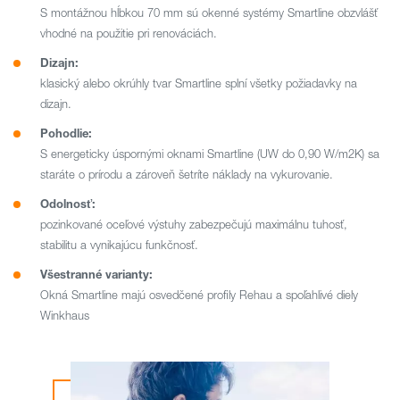
S montážnou hĺbkou 70 mm sú okenné systémy Smartline obzvlášť
vhodné na použitie pri renováciách.
Dizajn:
klasický alebo okrúhly tvar Smartline splní všetky požiadavky na
dizajn.
Pohodlie:
S energeticky úspornými oknami Smartline (UW do 0,90 W/m2K) sa
staráte o prírodu a zároveň šetríte náklady na vykurovanie.
Odolnosť:
pozinkované oceľové výstuhy zabezpečujú maximálnu tuhosť,
stabilitu a vynikajúcu funkčnosť.
Všestranné varianty:
Okná Smartline majú osvedčené profily Rehau a spoľahlivé diely
Winkhaus