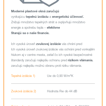
Moderné plastové okná zaručujú
vynikajúcu
tepelnú izoláciu
a
energetickú účinnosť.
Znižujú množstvo tepelných strát a ovplyvňujú množstvo
energie a spotrebu tepla –
efektívne
Starajú sa o naše financie.
Ich vysoká úroveň
zvukovej izolácie
vás chráni pred
Ich vysoká úroveň zvukovej izolácie vás ochráni pred vonkajším
hlukom aj v centre mesta, zatiaľ čo ich vysoké bezpečnostné
štandardy zaručujú najlepšiu ochranu pred
rizikom vlámania.
zaručujú najlepšiu možnú obranu proti riziku vlámania.
Tepelná izolácia 1)
Uw do 0,90 W/m²K
Zvuková izolácia 2)
Hodnota Rw do 44 dB