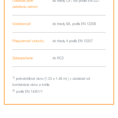
Odolnosť proti
do triedy C4 / B4 podľa EN1221
zaťaženiu vetrom
Vodotesnosť
do triedy 8A, podľa EN 12208
Priepustnosť vzduchu
do triedy 4 podľa EN 12207
Zabezpečenie
do RC2
jednokrídlové okno (1.23 x 1.48 m) | v závislosti od
kombinácie rámu a krídla
podľa EN 14351/1