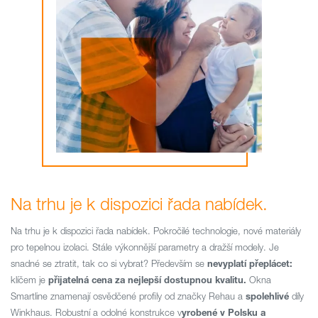
Na trhu je k dispozici řada nabídek.
Na trhu je k dispozici řada nabídek. Pokročilé technologie, nové materiály
pro tepelnou izolaci. Stále výkonnější parametry a dražší modely. Je
snadné se ztratit, tak co si vybrat? Především se
nevyplatí přeplácet:
klíčem je
přijatelná cena za nejlepší dostupnou kvalitu.
Okna
Smartline znamenají osvědčené profily od značky Rehau a
spolehlivé
díly
Winkhaus. Robustní a odolné konstrukce v
yrobené v Polsku a