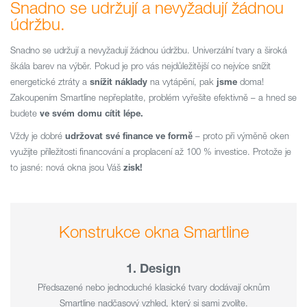
Snadno se udržují a nevyžadují žádnou
údržbu.
Snadno se udržují a nevyžadují žádnou údržbu. Univerzální tvary a široká
škála barev na výběr. Pokud je pro vás nejdůležitější co nejvíce snížit
energetické ztráty a
snížit náklady
na vytápění, pak
jsme
doma!
Zakoupením Smartline nepřeplatíte, problém vyřešíte efektivně – a hned se
budete
ve svém domu cítit lépe.
Vždy je dobré
udržovat své finance ve formě
– proto při výměně oken
využijte příležitosti financování a proplacení až 100 % investice. Protože je
to jasné: nová okna jsou Váš
zisk!
Konstrukce okna Smartline
1. Design
Předsazené nebo jednoduché klasické tvary dodávají oknům
Smartline nadčasový vzhled, který si sami zvolíte.