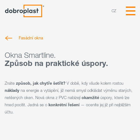
CZ
Fasádní okna
Okna Smartline.
Způsob na praktické úspory.
Znáte
způsob, jak chytře šetřit?
V době, kdy všude kolem rostou
náklady
na energie a vytápění, již nemá smysl odkládat výměnu starých,
netěsných oken. Nová okna z PVC nabízejí
okamžité
úspory, které lze
hned pocítit. Jedná se o
konkrétní řešení
— oceníte jej již při nejbližším
účtu.