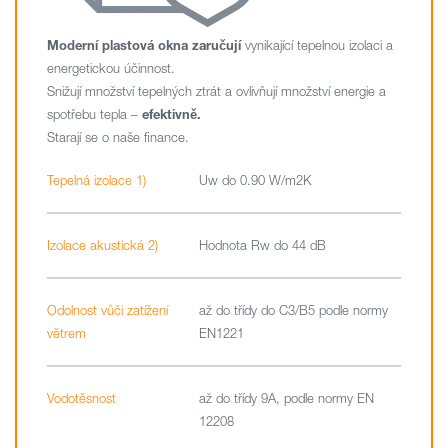
Moderní plastová okna zaručují
vynikající tepelnou izolaci a
energetickou účinnost.
Snižují množství tepelných ztrát a ovlivňují množství energie a
spotřebu tepla –
efektivně.
Starají se o naše finance.
Tepelná izolace 1)
Uw do 0.90 W/m2K
Izolace akustická 2)
Hodnota Rw do 44 dB
Odolnost vůči zatížení
až do třídy do C3/B5 podle normy
větrem
EN1221
Vodotěsnost
až do třídy 9A, podle normy EN
12208