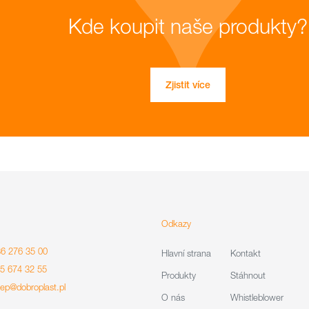
Kde koupit naše produkty?
Zjistit více
Odkazy
86 276 35 00
Hlavní strana
Kontakt
85 674 32 55
Produkty
Stáhnout
lep@dobroplast.pl
O nás
Whistleblower