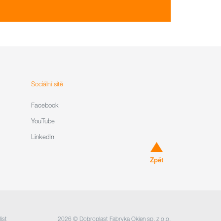
Sociální sítě
Facebook
YouTube
LinkedIn
Zpět
list
2026 © Dobroplast Fabryka Okien sp. z o.o.