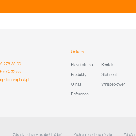
Odkazy
86 276 35 00
Hlavní strana
Kontakt
85 674 32 55
Produkty
Stáhnout
lep@dobroplast.pl
O nás
Whistleblower
Reference
Zásady ochrany osobních údajů
Ochrana osobních údajů
Záruční 