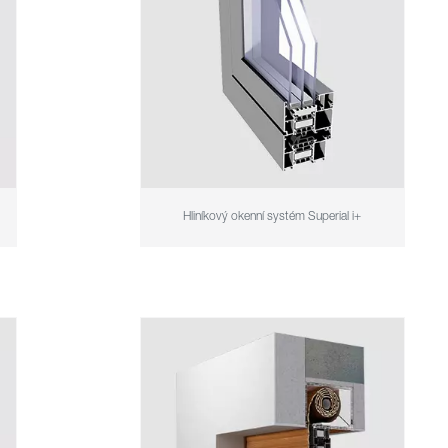
Hliníkový okenní systém Superial i+