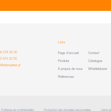
Links
86 276 35 00
Page d’accueil
Contact
85 674 32 55
Produits
Catalogue
t@dobroplast.pl
À propos de nous
Whistleblower
Références
Politique de confidentialité
Protection des données personnelles
Carte d