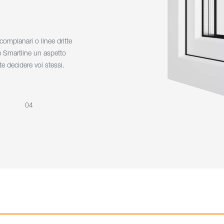
omplanari o linee dritte
re Smartline un aspetto
e decidere voi stessi.
04