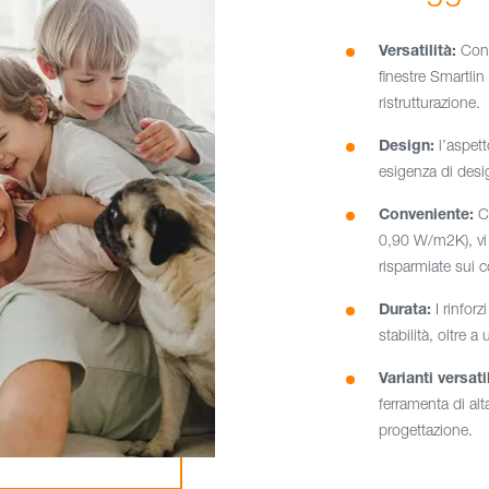
Versatilità:
Con u
finestre Smartlin 
ristrutturazione.
Design:
l’aspett
esigenza di desi
Conveniente:
Co
0,90 W/m2K), vi 
risparmiate sui c
Durata:
I rinforz
stabilità, oltre a
Varianti versatil
ferramenta di alt
progettazione.