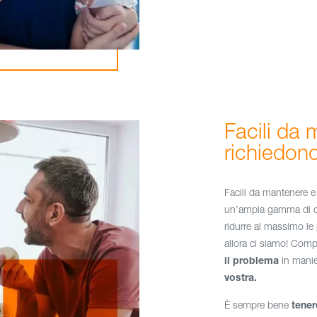
Facili da
richiedon
Facili da mantenere e
un’ampia gamma di colo
ridurre al massimo le 
allora ci siamo! Com
il problema
in manie
vostra.
È sempre bene
tener