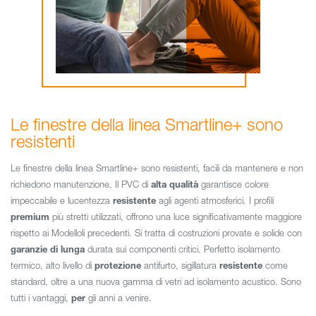
Le finestre della linea Smartline+ sono
resistenti
Le finestre della linea Smartline+ sono resistenti, facili da mantenere e non
richiedono manutenzione. Il PVC di
alta qualità
garantisce colore
impeccabile e lucentezza
resistente
agli agenti atmosferici. I profili
premium
più stretti utilizzati, offrono una luce significativamente maggiore
rispetto ai Modelloli precedenti. Si tratta di costruzioni provate e solide con
garanzie di lunga
durata sui componenti critici. Perfetto isolamento
termico, alto livello di
protezione
antifurto, sigillatura
resistente
come
standard, oltre a una nuova gamma di vetri ad isolamento acustico. Sono
tutti i vantaggi,
per
gli anni a venire.