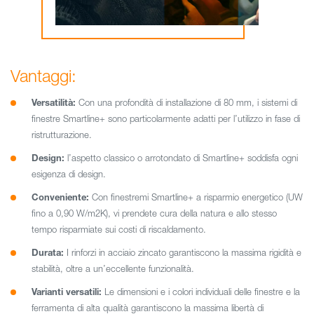
Vantaggi:
Versatilità:
Con una profondità di installazione di 80 mm, i sistemi di
finestre Smartline+ sono particolarmente adatti per l’utilizzo in fase di
ristrutturazione.
Design:
l’aspetto classico o arrotondato di Smartline+ soddisfa ogni
esigenza di design.
Conveniente:
Con finestremi Smartline+ a risparmio energetico (UW
fino a 0,90 W/m2K), vi prendete cura della natura e allo stesso
tempo risparmiate sui costi di riscaldamento.
Durata:
I rinforzi in acciaio zincato garantiscono la massima rigidità e
stabilità, oltre a un’eccellente funzionalità.
Varianti versatili:
Le dimensioni e i colori individuali delle finestre e la
ferramenta di alta qualità garantiscono la massima libertà di