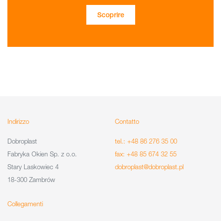
Scoprire
Indirizzo
Contatto
Dobroplast
tel.: +48 86 276 35 00
Fabryka Okien Sp. z o.o.
fax: +48 85 674 32 55
Stary Laskowiec 4
dobroplast@dobroplast.pl
18-300 Zambrów
Collegamenti