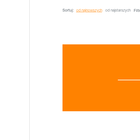
Sortuj:
od najnowszych
od najstarszych
Filt