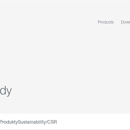
Products
Down
ndy
Produkty
Sustainability/CSR