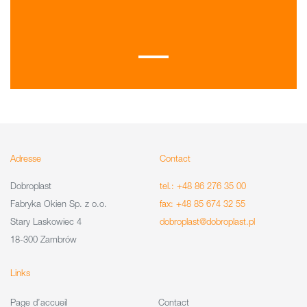
Adresse
Contact
Dobroplast
tel.: +48 86 276 35 00
Fabryka Okien Sp. z o.o.
fax: +48 85 674 32 55
Stary Laskowiec 4
dobroplast@dobroplast.pl
18-300 Zambrów
Links
Page d’accueil
Contact