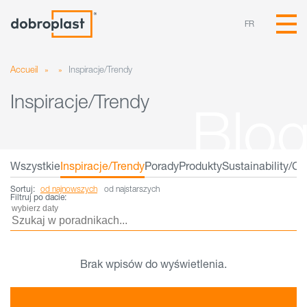
FR
Accueil
»
»
Inspiracje/Trendy
Inspiracje/Trendy
Wszystkie
Inspiracje/Trendy
Porady
Produkty
Sustainability/C
Sortuj:
od najnowszych
od najstarszych
Filtruj po dacie:
Brak wpisów do wyświetlenia.