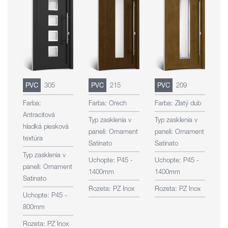
PVC
305
PVC
215
PVC
209
P
Farba:
Farba: Orech
Farba: Zlatý dub
Fa
Antracitová
Čo
Typ zasklenia v
Typ zasklenia v
hladká piesková
hn
paneli: Ornament
paneli: Ornament
textúra
Satinato
Satinato
Ap
Typ zasklenia v
Uchopte: P45 -
Uchopte: P45 -
Po
paneli: Ornament
1400mm
1400mm
1
Satinato
Rozeta: PZ Inox
Rozeta: PZ Inox
Ro
Uchopte: P45 -
800mm
Rozeta: PZ Inox