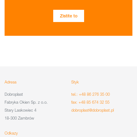
Zistite to
Adresa
Styk
Dobroplast
tel.: +48 86 276 35 00
Fabryka Okien Sp. z o.o.
fax: +48 85 674 32 55
Stary Laskowiec 4
dobroplast@dobroplast.pl
18-300 Zambrów
Odkazy