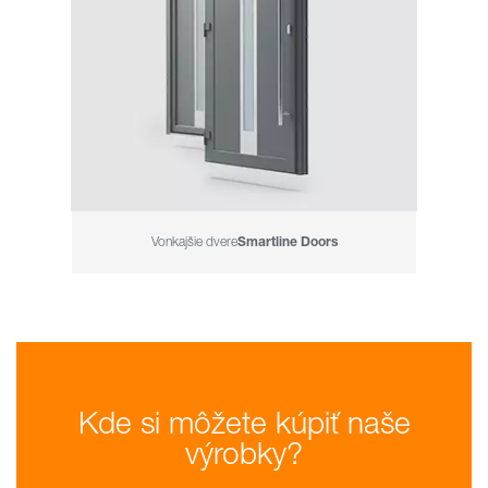
Vonkajšie dvere
Smartline Doors
Kde si môžete kúpiť naše
výrobky?