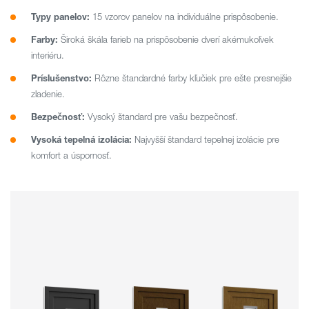
Typy panelov:
15 vzorov panelov na individuálne prispôsobenie.
Farby:
Široká škála farieb na prispôsobenie dverí akémukoľvek
interiéru.
Príslušenstvo:
Rôzne štandardné farby kľučiek pre ešte presnejšie
zladenie.
Bezpečnosť:
Vysoký štandard pre vašu bezpečnosť.
Vysoká tepelná izolácia:
Najvyšší štandard tepelnej izolácie pre
komfort a úspornosť.