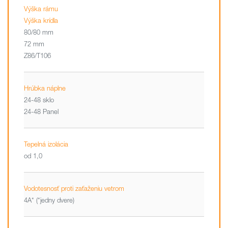
Výška rámu
Výška krídla
80/80 mm
72 mm
Z86/T106
Hrúbka náplne
24-48 sklo
24-48 Panel
Tepelná izolácia
od 1,0
Vodotesnosť proti zaťaženiu vetrom
4A* (*jedny dvere)