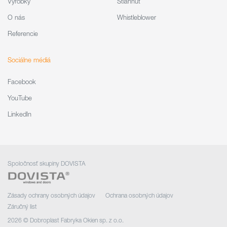
Výrobky
Stiahnuť
O nás
Whistleblower
Referencie
Sociálne médiá
Facebook
YouTube
LinkedIn
Spoločnosť skupiny DOVISTA
Zásady ochrany osobných údajov
Ochrana osobných údajov
Záručný list
2026 © Dobroplast Fabryka Okien sp. z o.o.