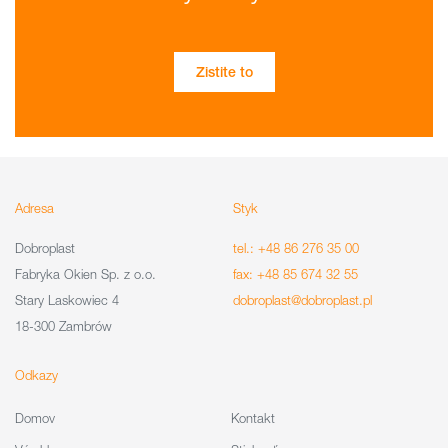
Zistite to
Adresa
Styk
Dobroplast
tel.: +48 86 276 35 00
Fabryka Okien Sp. z o.o.
fax: +48 85 674 32 55
Stary Laskowiec 4
dobroplast@dobroplast.pl
18-300 Zambrów
Odkazy
Domov
Kontakt