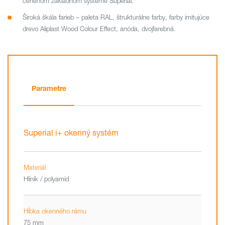
cenenom základnom systéme Superial.
Široká škála farieb – paleta RAL, štrukturálne farby, farby imitujúce
drevo Aliplast Wood Colour Effect, anóda, dvojfarebná.
Parametre
Superial i+ okenný systém
Materiál
Hliník / polyamid
Hĺbka okenného rámu
75 mm