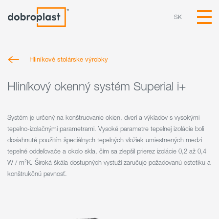
SK
Hliníkové stolárske výrobky
Hliníkový okenný systém Superial i+
Systém je určený na konštruovanie okien, dverí a výkladov s vysokými
tepelno-izolačnými parametrami. Vysoké parametre tepelnej izolácie boli
dosiahnuté použitím špeciálnych tepelných vložiek umiestnených medzi
tepelné oddeľovače a okolo skla, čím sa zlepšil prierez izolácie 0,2 až 0,4
W / m²K. Široká škála dostupných vystuží zaručuje požadovanú estetiku a
konštrukčnú pevnosť.