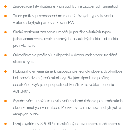
Zasklevacie lišty dostupné v pravouhlých a zaoblených variantoch.
Tvary profilov prispôsobené na montáž rôznych typov kovania,
vrátane skrytých pántov a kovaní PVC.
Široký sortiment zasklenia umožňuje použitie všetkých typov
jednokomorových, dvojkomorových, akustických skiel alebo skiel
proti vlámaniu.
Odvodňovacie profily sú k dispozícii v dvoch variantoch: tradičné
alebo skryté.
Nízkoprahová varianta je k dispozícii pre jednokrídlové a dvojkrídlové
balkónové dvere (konštrukcie využívajúce špeciálne profily);
dodatočne zvyšuje nepriepustnosť konštrukcie vďaka tesneniu
ACRS461.
Systém vám umožňuje navrhovať moderné riešenia pre konštrukcie
okien v mnohých variantoch; Používa sa pri navrhovaní obytných a
verejných budov.
Dizajn systémov SPi, SPi+ je založený na overenom, rozšírenom a