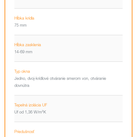
Hĺbka krídla
75 mm
Hĺbka zasklenia
14-69 mm
Typ okna
Jedno, dvoj-krídlové otváranie smerom von, otváranie
dovnútra
Tepelná izolácia UF
Uf od 1,36 W/m²K
Priedušnosť