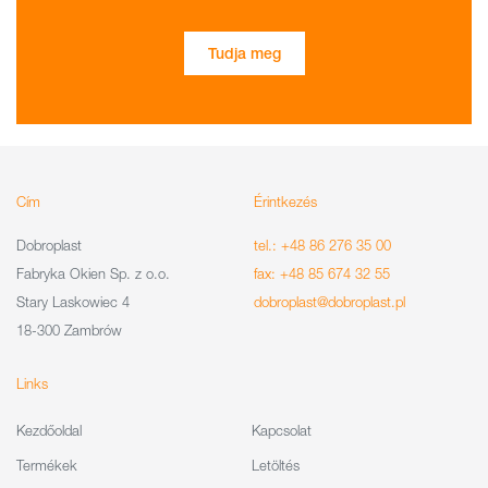
Tudja meg
Cím
Érintkezés
Dobroplast
tel.: +48 86 276 35 00
Fabryka Okien Sp. z o.o.
fax: +48 85 674 32 55
Stary Laskowiec 4
dobroplast@dobroplast.pl
18-300 Zambrów
Links
Kezdőoldal
Kapcsolat
Termékek
Letöltés