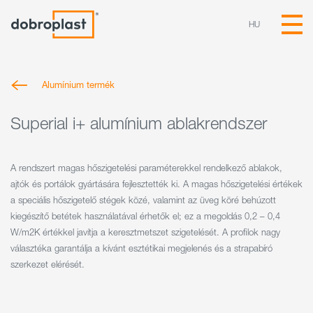
HU
Alumínium termék
Superial i+ alumínium ablakrendszer
A rendszert magas hőszigetelési paraméterekkel rendelkező ablakok,
ajtók és portálok gyártására fejlesztették ki. A magas hőszigetelési értékek
a speciális hőszigetelő stégek közé, valamint az üveg köré behúzott
kiegészítő betétek használatával érhetők el; ez a megoldás 0,2 – 0,4
W/m2K értékkel javítja a keresztmetszet szigetelését. A profilok nagy
választéka garantálja a kívánt esztétikai megjelenés és a strapabíró
szerkezet elérését.