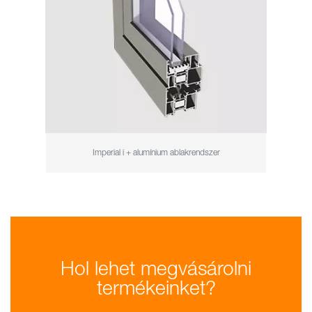
Imperial i + alumínium ablakrendszer
Hol lehet megvásárolni
termékeinket?