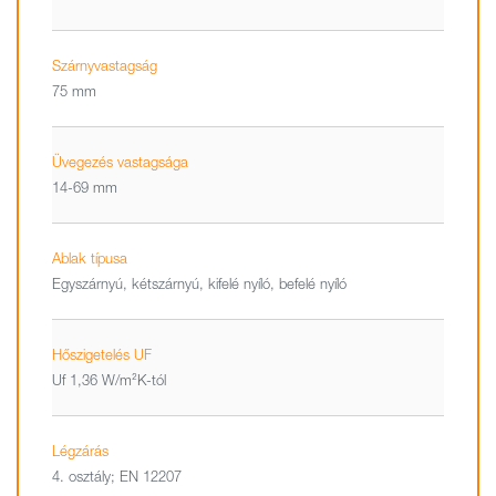
Szárnyvastagság
75 mm
Üvegezés vastagsága
14-69 mm
Ablak típusa
Egyszárnyú, kétszárnyú, kifelé nyíló, befelé nyíló
Hőszigetelés UF
Uf 1,36 W/m²K-tól
Légzárás
4. osztály; EN 12207