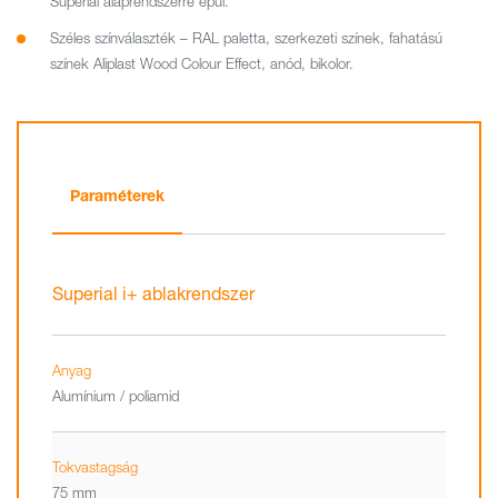
Superial alaprendszerre épül.
Széles színválaszték – RAL paletta, szerkezeti színek, fahatású
színek Aliplast Wood Colour Effect, anód, bikolor.
Paraméterek
Superial i+ ablakrendszer
Anyag
Alumínium / poliamid
Tokvastagság
75 mm