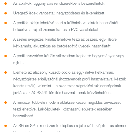
Az ablakok függönyfalas rendszerekbe is beszerelhetők.
Üvegező lécek változatai: négyszögletes és lekerekített.
A profilok alakja lehetővé teszi a különféle vasalatok használatát,
beleértve a rejtett zsanérokat és a PVC vasalatokat.
A széles üvegezési kínálat lehetővé teszi az összes, egy- illetve
kétkamrás, akusztikus és betörésgátló üvegek használatát.
A profil elvezetése kétféle változatban kapható: hagyományos vagy
rejtett.
Elérhető az alacsony küszöb opció az egy- illetve kétkamrás,
négyszögletes erkélyajtónál (hozzárendelt profil használatával készült
konstrukciók); valamint – a szerkezet szigetelési tulajdonságainak
javítása az ACRS461 tömítés használatának köszönhetően.
A rendszer többféle modern ablakszerkezeti megoldás tervezését
teszi lehetővé. Lakóépületek, közhasznú épületek esetében
használható.
Az SPi és SPi + rendszerek felépítése a jól bevált, kiépített és elismert