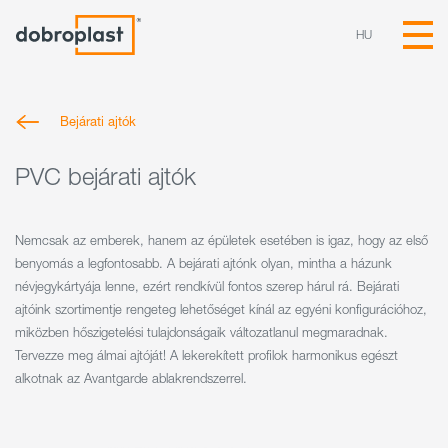
HU
Bejárati ajtók
PVC bejárati ajtók
Nemcsak az emberek, hanem az épületek esetében is igaz, hogy az első
benyomás a legfontosabb. A bejárati ajtónk olyan, mintha a házunk
névjegykártyája lenne, ezért rendkívül fontos szerep hárul rá. Bejárati
ajtóink szortimentje rengeteg lehetőséget kínál az egyéni konfigurációhoz,
miközben hőszigetelési tulajdonságaik változatlanul megmaradnak.
Tervezze meg álmai ajtóját! A lekerekített profilok harmonikus egészt
alkotnak az Avantgarde ablakrendszerrel.