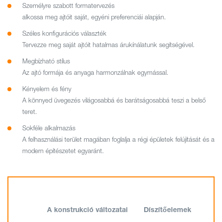
Személyre szabott formatervezés
alkossa meg ajtóit saját, egyéni preferenciái alapján.
Széles konfigurációs választék
Tervezze meg saját ajtóit hatalmas árukínálatunk segítségével.
Megbízható stílus
Az ajtó formája és anyaga harmonzálnak egymással.
Kényelem és fény
A könnyed üvegezés világosabbá és barátságosabbá teszi a belső
teret.
Sokféle alkalmazás
A felhasználási terület magában foglalja a régi épületek felújítását és a
modern építészetet egyaránt.
A konstrukció változatai
Díszítőelemek