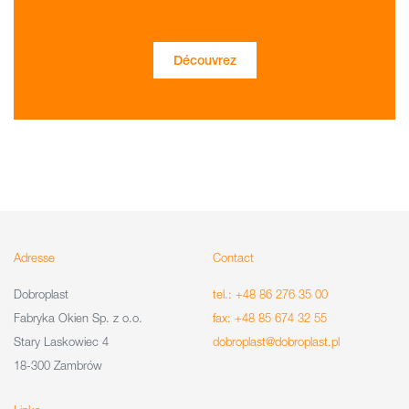
Découvrez
Adresse
Contact
Dobroplast
tel.: +48 86 276 35 00
Fabryka Okien Sp. z o.o.
fax: +48 85 674 32 55
Stary Laskowiec 4
dobroplast@dobroplast.pl
18-300 Zambrów