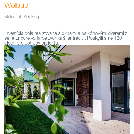
Wolbud
Kielce, ul. Karskiego
Investícia bola realizovaná s oknami a balkónovými dverami z
série Encore vo farbe „vonkajší antracit“. Poskytli sme 120
okien pre potreby projektu.