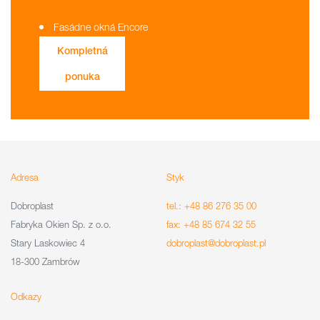
Fasádne okná Encore
Kompletná
ponuka
Adresa
Styk
Dobroplast
tel.: +48 86 276 35 00
Fabryka Okien Sp. z o.o.
fax: +48 85 674 32 55
Stary Laskowiec 4
dobroplast@dobroplast.pl
18-300 Zambrów
Odkazy