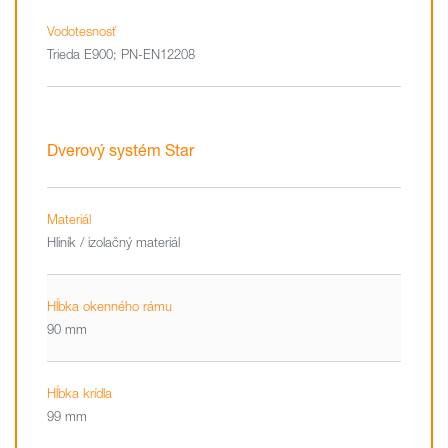
Vodotesnosť
Trieda E900; PN-EN12208
Dverový systém Star
Materiál
Hliník / izolačný materiál
Hĺbka okenného rámu
90 mm
Hĺbka krídla
99 mm