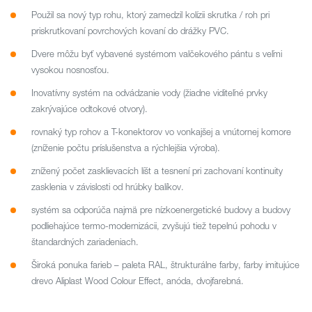
Použil sa nový typ rohu, ktorý zamedzil kolízii skrutka / roh pri
priskrutkovaní povrchových kovaní do drážky PVC.
Dvere môžu byť vybavené systémom valčekového pántu s veľmi
vysokou nosnosťou.
Inovatívny systém na odvádzanie vody (žiadne viditeľné prvky
zakrývajúce odtokové otvory).
rovnaký typ rohov a T-konektorov vo vonkajšej a vnútornej komore
(zníženie počtu príslušenstva a rýchlejšia výroba).
znížený počet zasklievacích líšt a tesnení pri zachovaní kontinuity
zasklenia v závislosti od hrúbky balíkov.
systém sa odporúča najmä pre nízkoenergetické budovy a budovy
podliehajúce termo-modernizácii, zvyšujú tiež tepelnú pohodu v
štandardných zariadeniach.
Široká ponuka farieb – paleta RAL, štrukturálne farby, farby imitujúce
drevo Aliplast Wood Colour Effect, anóda, dvojfarebná.