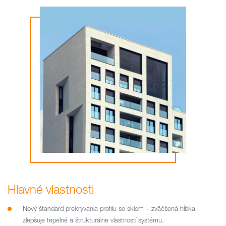
Hlavné vlastnosti
Nový štandard prekrývania profilu so sklom – zväčšená hĺbka
zlepšuje tepelné a štrukturálne vlastností systému.