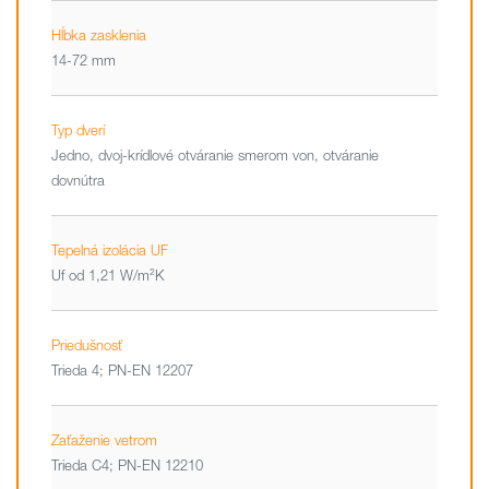
Hĺbka zasklenia
14-72 mm
Typ dverí
Jedno, dvoj-krídlové otváranie smerom von, otváranie
dovnútra
Tepelná izolácia UF
Uf od 1,21 W/m²K
Priedušnosť
Trieda 4; PN-EN 12207
Zaťaženie vetrom
Trieda C4; PN-EN 12210