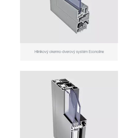
Hliníkový okenno-dverový systém Econoline