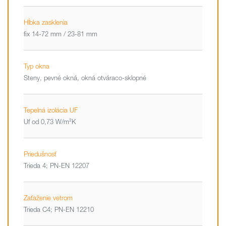
Hĺbka zasklenia
fix 14-72 mm / 23-81 mm
Typ okna
Steny, pevné okná, okná otváraco-sklopné
Tepelná izolácia UF
Uf od 0,73 W/m²K
Priedušnosť
Trieda 4; PN-EN 12207
Zaťaženie vetrom
Trieda C4; PN-EN 12210