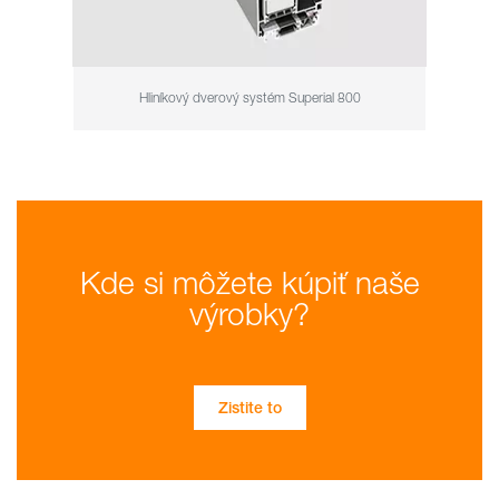
Hliníkový dverový systém Superial 800
Kde si môžete kúpiť naše
výrobky?
Zistite to