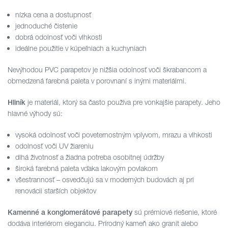
nízka cena a dostupnosť
jednoduché čistenie
dobrá odolnosť voči vlhkosti
ideálne použitie v kúpeľniach a kuchyniach
Nevýhodou PVC parapetov je nižšia odolnosť voči škrabancom a
obmedzená farebná paleta v porovnaní s inými materiálmi.
je materiál, ktorý sa často používa pre vonkajšie parapety. Jeho
Hliník
hlavné výhody sú:
vysoká odolnosť voči poveternostným vplyvom, mrazu a vlhkosti
odolnosť voči UV žiareniu
dlhá životnosť a žiadna potreba osobitnej údržby
široká farebná paleta vďaka lakovým povlakom
všestrannosť – osvedčujú sa v moderných budovách aj pri
renovácii starších objektov
sú prémiové riešenie, ktoré
Kamenné a konglomerátové parapety
dodáva interiérom eleganciu. Prírodný kameň ako granit alebo