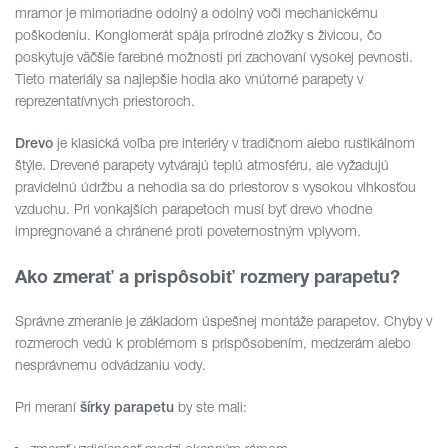
mramor je mimoriadne odolný a odolný voči mechanickému
poškodeniu. Konglomerát spája prírodné zložky s živicou, čo
poskytuje väčšie farebné možnosti pri zachovaní vysokej pevnosti.
Tieto materiály sa najlepšie hodia ako vnútorné parapety v
reprezentatívnych priestoroch.
je klasická voľba pre interiéry v tradičnom alebo rustikálnom
Drevo
štýle. Drevené parapety vytvárajú teplú atmosféru, ale vyžadujú
pravidelnú údržbu a nehodia sa do priestorov s vysokou vlhkosťou
vzduchu. Pri vonkajších parapetoch musí byť drevo vhodne
impregnované a chránené proti poveternostným vplyvom.
Ako zmerať a prispôsobiť rozmery parapetu?
Správne zmeranie je základom úspešnej montáže parapetov. Chyby v
rozmeroch vedú k problémom s prispôsobením, medzerám alebo
nesprávnemu odvádzaniu vody.
Pri meraní
by ste mali:
šírky parapetu