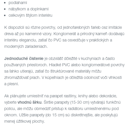
podlahami
nábytkom a doplnkami
celkovým štýlom interiéru
K dispozícii sú rôzne povrchy, od jednofarebných farieb cez imitácie
dreva až po kamenné vzory. Konglomerát a prírodný kameň dodávajú
interiéru eleganciu, zatiaľ čo PVC sa osvedčuje v praktických a
moderných zariadeniach.
je obzvlášť dôležité v kuchyniach a často
Jednoduché čistenie
používaných priestoroch. Hladké PVC alebo konglomerátové povrchy
sa ľahko utierajú, zatiaľ čo štruktúrované materiály môžu
zhromažďovať prach. V kúpeľniach je dôležitá odolnosť voči vlhkosti
a plesni.
Ak plánujete umiestniť na parapet rastliny, knihy alebo dekorácie,
vyberte
. Širšie parapety (15-30 cm) vytvárajú funkčnú
vhodnú šírku
policu, ale môžu obmedziť prístup k radiátoru umiestnenému pod
oknom. Užšie parapety (do 15 cm) sú diskrétnejšie, ale poskytujú
menej úžitkovej plochy.