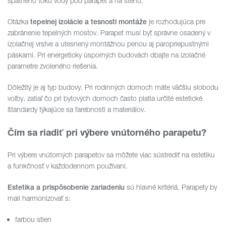
spätného toku vody pod parapet a na stenu.
Otázka
je rozhodujúca pre
tepelnej izolácie a tesnosti montáže
zabránenie tepelných mostov. Parapet musí byť správne osadený v
izolačnej vrstve a utesnený montážnou penou aj paropriepustnými
páskami. Pri energeticky úsporných budovách dbajte na izolačné
parametre zvoleného riešenia.
Dôležitý je aj typ budovy. Pri rodinných domoch máte väčšiu slobodu
voľby, zatiaľ čo pri bytových domoch často platia určité estetické
štandardy týkajúce sa farebnosti a materiálov.
Čím sa riadiť pri výbere vnútorného parapetu?
Pri výbere vnútorných parapetov sa môžete viac sústrediť na estetiku
a funkčnosť v každodennom používaní.
sú hlavné kritériá. Parapety by
Estetika a prispôsobenie zariadeniu
mali harmonizovať s:
farbou stien