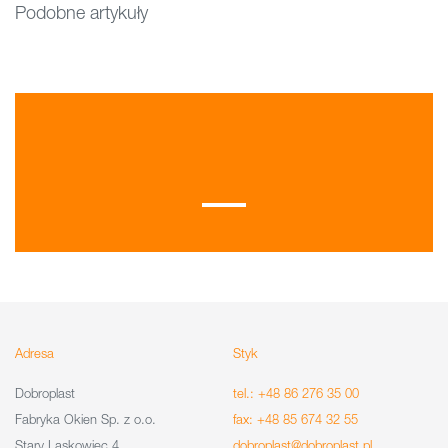
Podobne artykuły
Adresa
Styk
Dobroplast
tel.: +48 86 276 35 00
Fabryka Okien Sp. z o.o.
fax: +48 85 674 32 55
Stary Laskowiec 4
dobroplast@dobroplast.pl