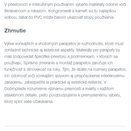
V priestoroch s intenzívnym používaním vyberte materiály odolné voči
škrabancom a nárazom. Konglomerát a kameň sú tu najlepšou
voľbou, zatiaľ čo PVC môže časom ukazovať stopy používania.
Zhrnutie
Výber vonkajších a vnútorných parapetov je rozhodnutie, ktoré musí
zohľadniť technické aj estetické aspekty. Materiály pre parapety by
mali zodpovedať špecifike priestoru a podmienkam, v ktorých sa
používajú. Správne zmeranie a montáž parapetov zaručuje ich
funkčnosť a dlhovekosť na roky. Tým, že dbáte na rozmery parapetov,
ich odolnosť voči vonkajším vplyvom aj prispôsobenie interiérovému
zariadeniu, zabezpečíte si praktické aj estetické riešenie. V
Dobroplaste rozumieme významu presnosti a kvality v každom
stavebnom detaile, preto povzbudzujeme k premyslenému výberu,
ktorý splní vaše očakávania.