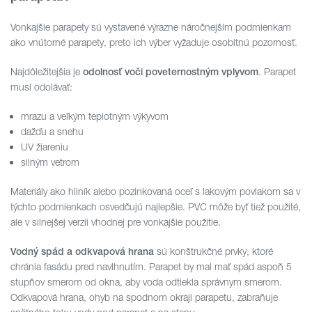
Vonkajšie parapety sú vystavené výrazne náročnejším podmienkam
ako vnútorné parapety, preto ich výber vyžaduje osobitnú pozornosť.
Najdôležitejšia je
. Parapet
odolnosť voči poveternostným vplyvom
musí odolávať:
mrazu a veľkým teplotným výkyvom
dažďu a snehu
UV žiareniu
silným vetrom
Materiály ako hliník alebo pozinkovaná oceľ s lakovým povlakom sa v
týchto podmienkach osvedčujú najlepšie. PVC môže byť tiež použité,
ale v silnejšej verzii vhodnej pre vonkajšie použitie.
sú konštrukčné prvky, ktoré
Vodný spád a odkvapová hrana
chránia fasádu pred navlhnutím. Parapet by mal mať spád aspoň 5
stupňov smerom od okna, aby voda odtiekla správnym smerom.
Odkvapová hrana, ohyb na spodnom okraji parapetu, zabraňuje