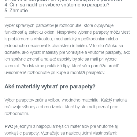
Čím sa riadiť pri výbere vnútorného parapetu?
Zhrnutie
Výber správnych parapetov je rozhodnutie, ktoré ovplyvňuje
funkčnosť aj estetiku okien. Nesprávne vybrané parapety môžu viesť
k problémom s vlhkosťou, mechanickým poškodeniam alebo
jednoducho nepasovať k charakteru interiéru. V tomto článku sa
dozviete, ako vybrať materiály pre vonkajšie a vnútorné parapety, ako
ich správne zmerať a na aké aspekty by ste sa mali pri výbere
zamerať. Predstavíme praktické tipy, ktoré vám pomôžu urobiť
uvedomené rozhodnutie pri kúpe a montáži parapetov.
Aké materiály vybrať pre parapety?
Výber parapetov začína voľbou vhodného materiálu. Každý materiál
má svoje výhody a obmedzenia, ktoré by ste mali poznať pred
rozhodnutím.
je jedným z najpopulárnejších materiálov pre vnútorné aj
PVC
vonkajšie parapety. Vyznačuje sa nasledujúcimi vlastnosťami: