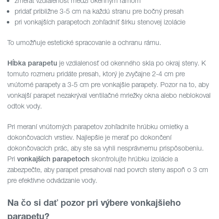
zmerať vzdialenosť medzi okenným rámom
pridať približne 3-5 cm na každú stranu pre bočný presah
pri vonkajších parapetoch zohľadniť šírku stenovej izolácie
To umožňuje estetické spracovanie a ochranu rámu.
je vzdialenosť od okenného skla po okraj steny. K
Hĺbka parapetu
tomuto rozmeru pridáte presah, ktorý je zvyčajne 2-4 cm pre
vnútorné parapety a 3-5 cm pre vonkajšie parapety. Pozor na to, aby
vonkajší parapet nezakrýval ventilačné mriežky okna alebo neblokoval
odtok vody.
Pri meraní vnútorných parapetov zohľadnite hrúbku omietky a
dokončovacích vrstiev. Najlepšie je merať po dokončení
dokončovacích prác, aby ste sa vyhli nesprávnemu prispôsobeniu.
Pri
skontrolujte hrúbku izolácie a
vonkajších parapetoch
zabezpečte, aby parapet presahoval nad povrch steny aspoň o 3 cm
pre efektívne odvádzanie vody.
Na čo si dať pozor pri výbere vonkajšieho
parapetu?