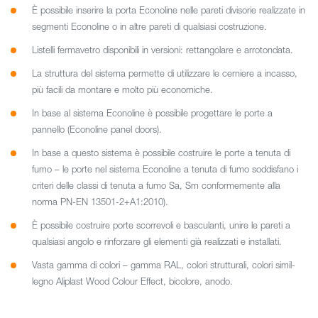
È possibile inserire la porta Econoline nelle pareti divisorie realizzate in
segmenti Econoline o in altre pareti di qualsiasi costruzione.
Listelli fermavetro disponibili in versioni: rettangolare e arrotondata.
La struttura del sistema permette di utilizzare le cerniere a incasso,
più facili da montare e molto più economiche.
In base al sistema Econoline è possibile progettare le porte a
pannello (Econoline panel doors).
In base a questo sistema è possibile costruire le porte a tenuta di
fumo – le porte nel sistema Econoline a tenuta di fumo soddisfano i
criteri delle classi di tenuta a fumo Sa, Sm conformemente alla
norma PN-EN 13501-2+A1:2010).
È possibile costruire porte scorrevoli e basculanti, unire le pareti a
qualsiasi angolo e rinforzare gli elementi già realizzati e installati.
Vasta gamma di colori – gamma RAL, colori strutturali, colori simil-
legno Aliplast Wood Colour Effect, bicolore, anodo.