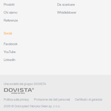
Prodotti
Da scaricare
Chi siamo
Whistleblower
Referenze
Social
Facebook
YouTube
LinkedIn
Una società del gruppo DOVISTA
Politica sulla privacy
Protezione dei dati personali
Certificato di garanzia
2026 © Dobroplast Fabryka Okien sp. z o.o.