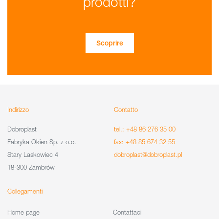
prodotti?
Scoprire
Indirizzo
Contatto
Dobroplast
tel.: +48 86 276 35 00
Fabryka Okien Sp. z o.o.
fax: +48 85 674 32 55
Stary Laskowiec 4
dobroplast@dobroplast.pl
18-300 Zambrów
Collegamenti
Home page
Contattaci