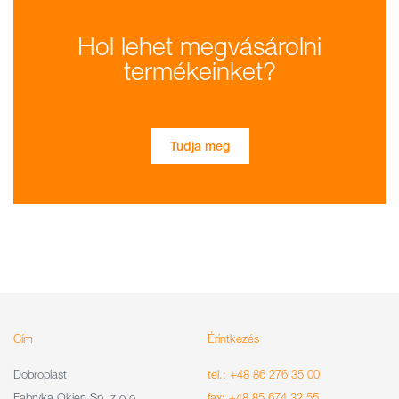
Hol lehet megvásárolni
termékeinket?
Tudja meg
Cím
Érintkezés
Dobroplast
tel.: +48 86 276 35 00
Fabryka Okien Sp. z o.o.
fax: +48 85 674 32 55