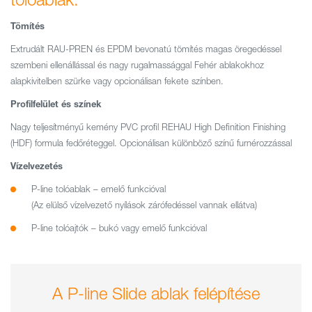
Tömítés
Extrudált RAU-PREN és EPDM bevonatú tömítés magas öregedéssel
szembeni ellenállással és nagy rugalmassággal Fehér ablakokhoz
alapkivitelben szürke vagy opcionálisan fekete színben.
Profilfelület és színek
Nagy teljesítményű kemény PVC profil REHAU High Definition Finishing
(HDF) formula fedőréteggel. Opcionálisan különböző színű furnérozzással
Vízelvezetés
P-line tolóablak – emelő funkcióval
(Az elülső vízelvezető nyílások zárófedéssel vannak ellátva)
P-line tolóajtók – bukó vagy emelő funkcióval
A P-line Slide ablak felépítése