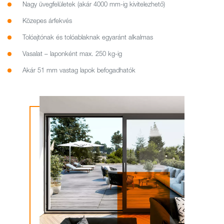
Nagy üvegfelületek (akár 4000 mm-ig kivitelezhető)
Közepes árfekvés
Tolóajtónak és tolóablaknak egyaránt alkalmas
Vasalat – laponként max. 250 kg-ig
Akár 51 mm vastag lapok befogadhatók