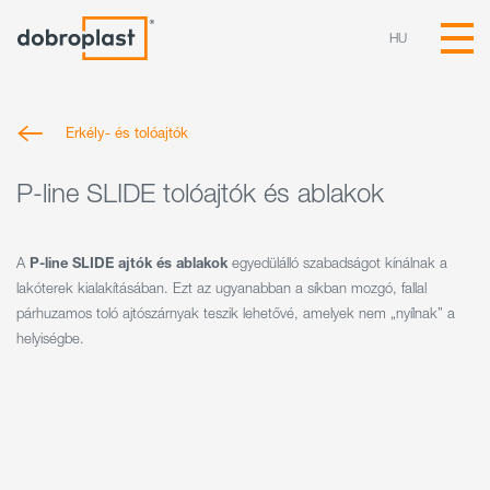
HU
Erkély- és tolóajtók
P-line SLIDE tolóajtók és ablakok
A
P-line SLIDE ajtók és ablakok
egyedülálló szabadságot kínálnak a
lakóterek kialakításában. Ezt az ugyanabban a síkban mozgó, fallal
párhuzamos toló ajtószárnyak teszik lehetővé, amelyek nem „nyílnak” a
helyiségbe.