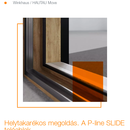
Winkhaus / HAUTAU Move
Helytakarékos megoldás. A P-line SLIDE
tolóablak.