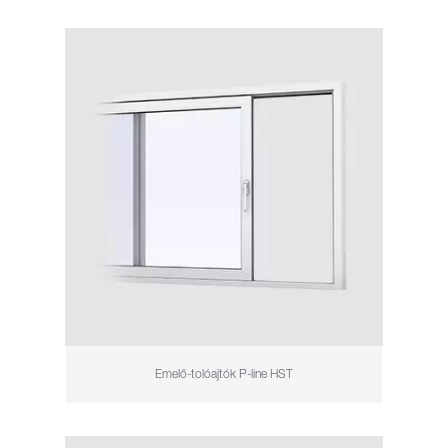
Emelő-tolóajtók P-line HST