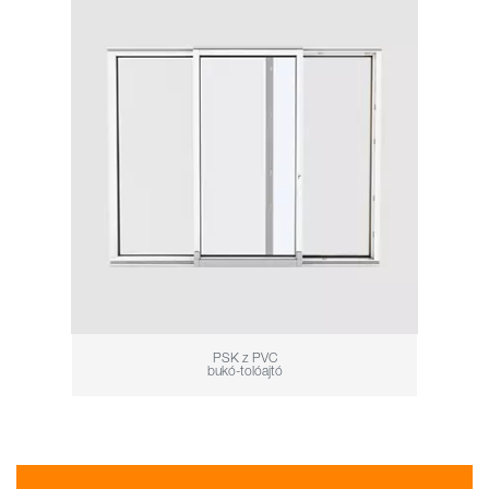
PSK z PVC
bukó-tolóajtó