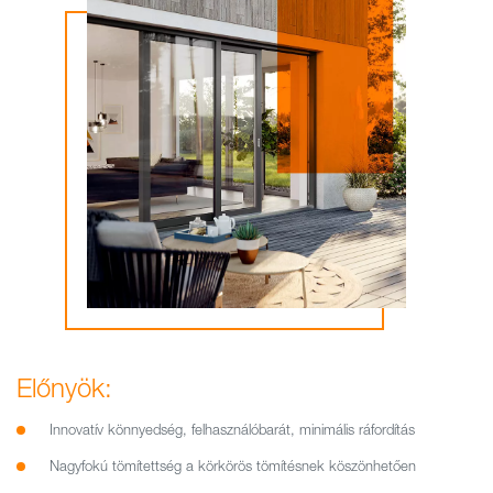
Előnyök:
Innovatív könnyedség, felhasználóbarát, minimális ráfordítás
Nagyfokú tömítettség a körkörös tömítésnek köszönhetően