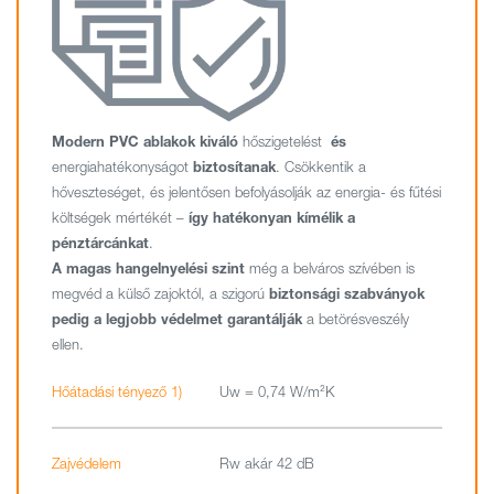
Modern PVC ablakok
kiváló
hőszigetelést
és
energiahatékonyságot
biztosítanak
. Csökkentik a
hőveszteséget, és jelentősen befolyásolják az energia- és fűtési
költségek mértékét –
így hatékonyan kímélik a
pénztárcánkat
.
A magas hangelnyelési szint
még a belváros szívében is
megvéd a külső zajoktól, a szigorú
biztonsági szabványok
pedig a legjobb védelmet garantálják
a betörésveszély
ellen.
Hőátadási tényező 1)
Uw = 0,74 W/m²K
Zajvédelem
Rw akár 42 dB