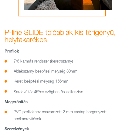
P-line SLIDE tolóablak kis térigényű,
helytakarékos
Profilok
7/6 kamrás rendszer (keret/szárny)
Ablakszárny beépítési mélység 80mm
Keret beépítési mélység 156mm
o
Sarokváltó: 45
os szögben összeillesztve
Megerősítés
PVC profilokhoz csavarozott 2 mm vastag horganyzott
acélmerevítések
Szerelvények