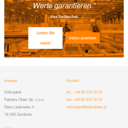
Werte garantieren.
Alex Sedlaschek
Lesen Sie
Video ansehen
mehr!
Adresse
Kontakt
Dobroplast
tel.: +48 86 276 35 00
Fabryka Okien Sp. z o.o.
fax: +48 85 674 32 55
Stary Laskowiec 4
dobroplast@dobroplast.pl
18-300 Zambrów