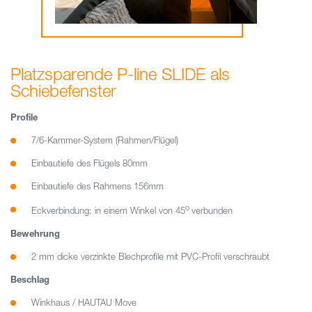
Platzsparende P-line SLIDE als
Schiebefenster
Profile
7/6-Kammer-System (Rahmen/Flügel)
Einbautiefe des Flügels 80mm
Einbautiefe des Rahmens 156mm
o
Eckverbindung: in einem Winkel von 45
verbunden
Bewehrung
2 mm dicke verzinkte Blechprofile mit PVC-Profil verschraubt
Beschlag
Winkhaus / HAUTAU Move