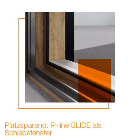
Platzsparend. P-line SLIDE als
Schiebefenster