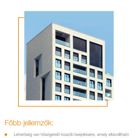
Főbb jellemzők:
Lehetőség van hőszigetelő küszöb beépítésére, amely eltávolítható