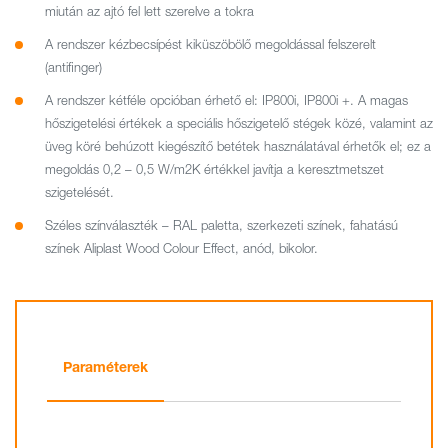
miután az ajtó fel lett szerelve a tokra
A rendszer kézbecsípést kiküszöbölő megoldással felszerelt
(antifinger)
A rendszer kétféle opcióban érhető el: IP800i, IP800i +. A magas
hőszigetelési értékek a speciális hőszigetelő stégek közé, valamint az
üveg köré behúzott kiegészítő betétek használatával érhetők el; ez a
megoldás 0,2 – 0,5 W/m2K értékkel javítja a keresztmetszet
szigetelését.
Széles színválaszték – RAL paletta, szerkezeti színek, fahatású
színek Aliplast Wood Colour Effect, anód, bikolor.
Paraméterek