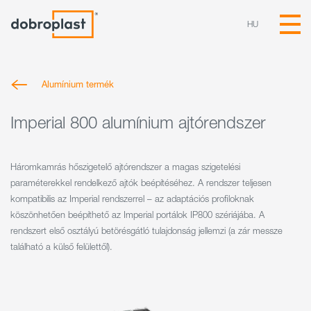
HU
Alumínium termék
Imperial 800 alumínium ajtórendszer
Háromkamrás hőszigetelő ajtórendszer a magas szigetelési
paraméterekkel rendelkező ajtók beépítéséhez. A rendszer teljesen
kompatibilis az Imperial rendszerrel – az adaptációs profiloknak
köszönhetően beépíthető az Imperial portálok IP800 szériájába. A
rendszert első osztályú betörésgátló tulajdonság jellemzi (a zár messze
található a külső felülettől).