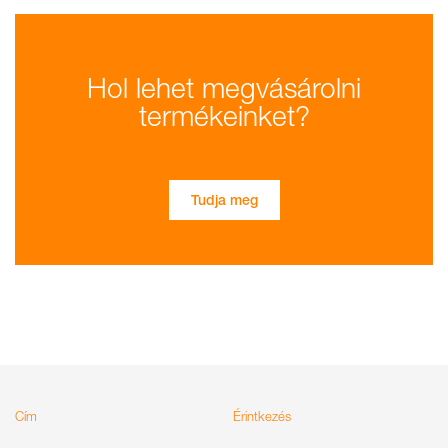
Hol lehet megvásárolni
termékeinket?
Tudja meg
Cím
Érintkezés