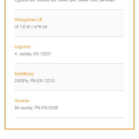
Hőszigetelés UF
Uf 1,6 W / m²K-tól
Légzárás
4. osztály; EN 12207
Szélállóság
2400Pa; PN-EN 12210
Vízzárás
8A osztály; PN-EN12208