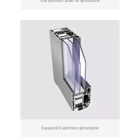
Star alumínium ablak- és ajtórendszer
Superial 800 alumínium ajtórendszer