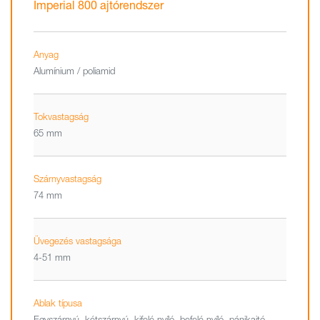
Imperial 800 ajtórendszer
Anyag
Alumínium / poliamid
Tokvastagság
65 mm
Szárnyvastagság
74 mm
Üvegezés vastagsága
4-51 mm
Ablak típusa
Egyszárnyú, kétszárnyú, kifelé nyíló, befelé nyíló, pánikajtó