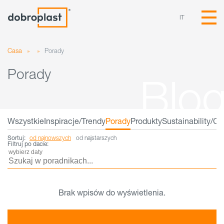
IT
Casa
»
»
Porady
Porady
Wszystkie
Inspiracje/Trendy
Porady
Produkty
Sustainability/C
Sortuj:
od najnowszych
od najstarszych
Filtruj po dacie:
Brak wpisów do wyświetlenia.