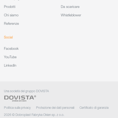
Prodotti
Da scaricare
Chi siamo
Whistleblower
Referenze
Social
Facebook
YouTube
LinkedIn
Una società del gruppo DOVISTA
Politica sulla privacy
Protezione dei dati personali
Certificato di garanzia
2026 © Dobroplast Fabryka Okien sp. z o.o.