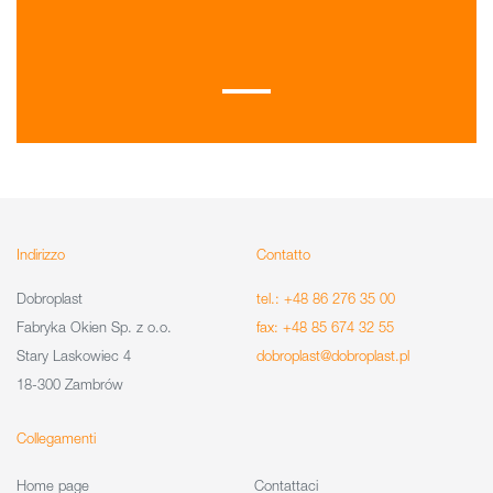
Indirizzo
Contatto
Dobroplast
tel.: +48 86 276 35 00
Fabryka Okien Sp. z o.o.
fax: +48 85 674 32 55
Stary Laskowiec 4
dobroplast@dobroplast.pl
18-300 Zambrów
Collegamenti
Home page
Contattaci