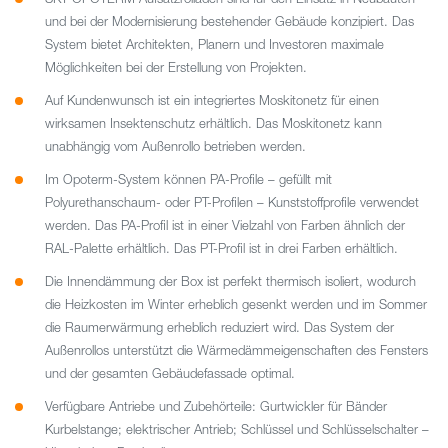
und bei der Modernisierung bestehender Gebäude konzipiert. Das
System bietet Architekten, Planern und Investoren maximale
Möglichkeiten bei der Erstellung von Projekten.
Auf Kundenwunsch ist ein integriertes Moskitonetz für einen
wirksamen Insektenschutz erhältlich. Das Moskitonetz kann
unabhängig vom Außenrollo betrieben werden.
Im Opoterm-System können PA-Profile – gefüllt mit
Polyurethanschaum- oder PT-Profilen – Kunststoffprofile verwendet
werden. Das PA-Profil ist in einer Vielzahl von Farben ähnlich der
RAL-Palette erhältlich. Das PT-Profil ist in drei Farben erhältlich.
Die Innendämmung der Box ist perfekt thermisch isoliert, wodurch
die Heizkosten im Winter erheblich gesenkt werden und im Sommer
die Raumerwärmung erheblich reduziert wird. Das System der
Außenrollos unterstützt die Wärmedämmeigenschaften des Fensters
und der gesamten Gebäudefassade optimal.
Verfügbare Antriebe und Zubehörteile: Gurtwickler für Bänder
Kurbelstange; elektrischer Antrieb; Schlüssel und Schlüsselschalter –