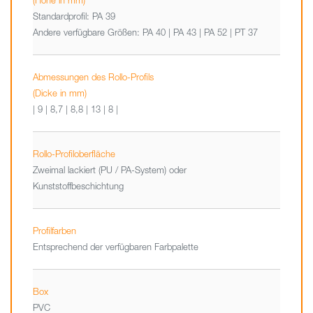
(Höhe in mm)
Standardprofil: PA 39
Andere verfügbare Größen: PA 40 | PA 43 | PA 52 | PT 37
Abmessungen des Rollo-Profils
(Dicke in mm)
| 9 | 8,7 | 8,8 | 13 | 8 |
Rollo-Profiloberfläche
Zweimal lackiert (PU / PA-System) oder
Kunststoffbeschichtung
Profilfarben
Entsprechend der verfügbaren Farbpalette
Box
PVC