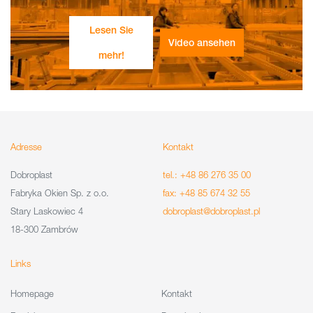
Lesen Sie
Video ansehen
mehr!
Adresse
Kontakt
Dobroplast
tel.: +48 86 276 35 00
Fabryka Okien Sp. z o.o.
fax: +48 85 674 32 55
Stary Laskowiec 4
dobroplast@dobroplast.pl
18-300 Zambrów
Links
Homepage
Kontakt