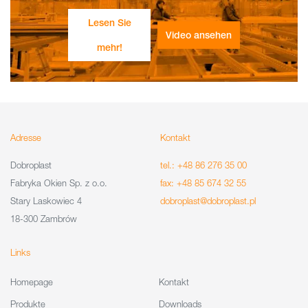
Lesen Sie
Video ansehen
mehr!
Adresse
Kontakt
Dobroplast
tel.: +48 86 276 35 00
Fabryka Okien Sp. z o.o.
fax: +48 85 674 32 55
Stary Laskowiec 4
dobroplast@dobroplast.pl
18-300 Zambrów
Links
Homepage
Kontakt
Produkte
Downloads