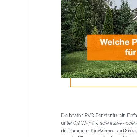
Die besten PVC-Fenster für ein Ein
unter 0,9 W/(m²K) sowie zwei- oder 
die Parameter für Wärme- und Schal