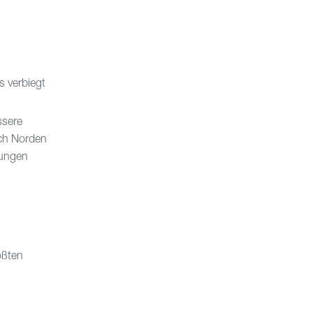
s verbiegt
ssere
ach Norden
sungen
ößten