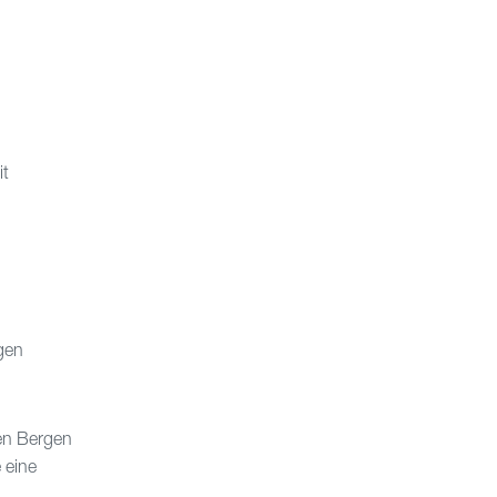
it
gen
den Bergen
 eine