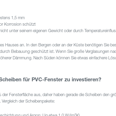
estens 1,5 mm
vor Korrosion schützt
 nicht unter seinem eigenen Gewicht oder durch Temperatureinflus
hres Hauses an. In den Bergen oder an der Küste benötigen Sie be
s durch Bebauung geschützt ist. Wenn Sie große Verglasungen n
mit höherer Dämmung. Nach Süden können Sie etwas einfachere Lö
 Scheiben für PVC-Fenster zu investieren?
der Fensterfläche aus, daher haben gerade die Scheiben den gr
 Vergleich der Scheibenpakete:
schichtung und Argon: Ug etwa 1,0 W/(m²K)