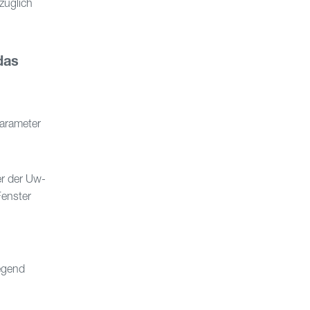
züglich
das
Parameter
er der Uw-
Fenster
Gegend