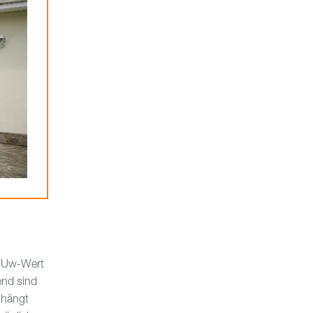
m Uw-Wert
end sind
 hängt