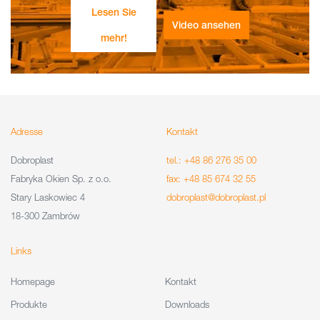
Lesen Sie
Video ansehen
mehr!
Adresse
Kontakt
Dobroplast
tel.: +48 86 276 35 00
Fabryka Okien Sp. z o.o.
fax: +48 85 674 32 55
Stary Laskowiec 4
dobroplast@dobroplast.pl
18-300 Zambrów
Links
Homepage
Kontakt
Produkte
Downloads