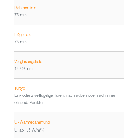
Rahmentiefe
75 mm
Flügeltiefe
75 mm
Verglasungstiefe
14-69 mm
Türtyp
Ein- oder zweiflügelige Türen, nach außen oder nach innen
öffnend, Paniktür
U
-Wärmedämmung
f
U
ab 1,5 W/m²K
f